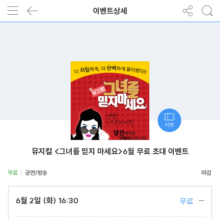
이벤트상세
티켓
뮤지컬 <그녀를 믿지 마세요>6월 무료 초대 이벤트
무료
공연/방송
6월 2일 (화) 16:30
무료