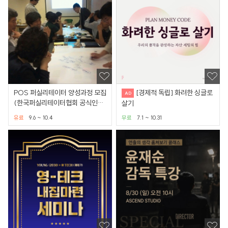
POS 퍼실리테이터 양성과정 모집
[경제적 독립] 화려한 싱글로
(한국퍼실리테이터협회 공식인증
살기
과정)
유료
9.6 ~ 10.4
무료
7.1 ~ 10.31