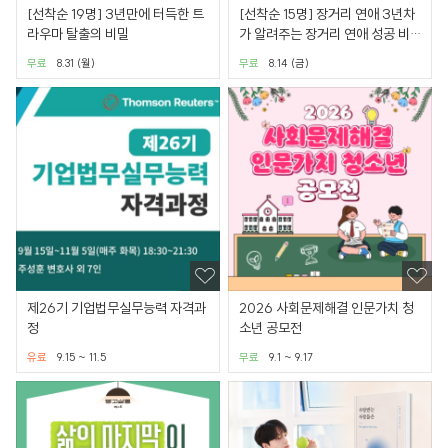
[선착순 19명] 3년만에 터득한 트
[선착순 15명] 장거리 연애 3년차
라우마 탈출의 비밀
가 알려주는 장거리 연애 성공 비
법서
무료
8.31 (월)
무료
8.14 (금)
제26기 기업법무실무능력 자격과
2026 사회문제해결 인문가치 청
정
소년 공모전
유료
9.15 ~ 11.5
무료
9.1 ~ 9.17