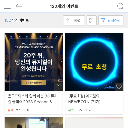
132개의 이벤트
132
개의 이벤트
정렬
상세검색
온오프믹스와 함께 하는 33 뮤지
[무료초청] 이교원의
컬 클래스 2026 Season 8
NEWBORN (71기)
유료
9.5 ~ 1.18
무료
8.22 ~ 8.23