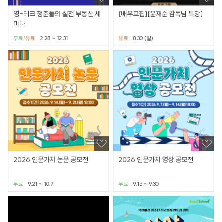
영-테크 청춘들의 실전 부동산 세
[배우모집][윤재순 감독님 특강]
미나
무료
유료
2.28 ~ 12.31
유료
8.30 (일)
/
2026 인문가치 논문 공모전
2026 인문가치 영상 공모전
무료
9.21 ~ 10.7
무료
9.15 ~ 9.30