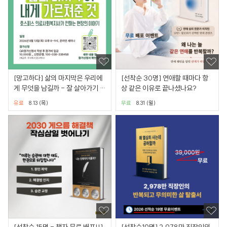
[망고하다] 삶의 마지막은 우리에
[선착순 30명] 연애할 때마다 항
게 무엇을 남길까 - 잘 살아가기 위
상 같은 이유로 끝나셨나요?
한 삶과 이별 이야기
유료
8.13 (목)
무료
8.31 (월)