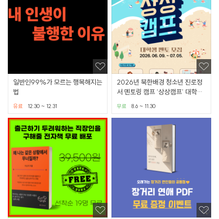
일반인99%가 모르는 행복해지는
2026년 북한배경 청소년 진로정
법
서 멘토링 캠프 ‘상상캠프’ 대학생
교육봉사자 모집
유료
12.30 ~ 12.31
무료
8.6 ~ 11.30