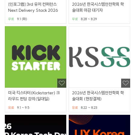
[인포그랩] 3rd 유저 컨퍼런스
2026년 한국시스템안전학회 학
Next Delivery Stack 2026
술대회 마감 대기자
무료
9.1 (화)
무료
8.28 ~ 8.29
미국 킥스타터(Kickstarter) 크
2026년 한국시스템안전학회 학
라우드 펀딩 강의(일대일)
술대회 (현장결제)
유료
9.1 ~ 9.5
유료
8.22 ~ 8.23