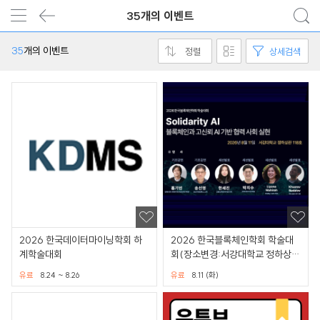
35개의 이벤트
35
개의 이벤트
정렬
상세검색
2026 한국데이터마이닝학회 하
2026 한국블록체인학회 학술대
계학술대회
회(장소변경:서강대학교 정하상관
118호)
유료
8.24 ~ 8.26
유료
8.11 (화)