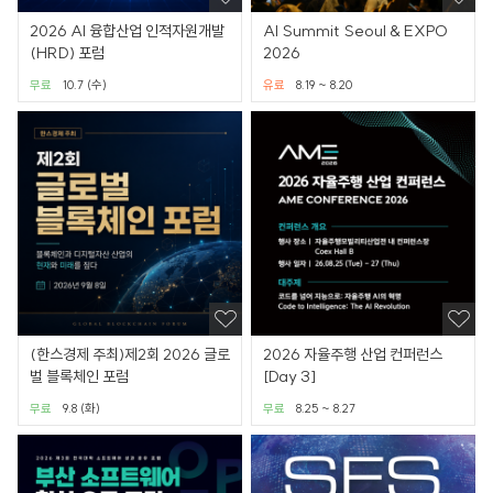
2026 AI 융합산업 인적자원개발
AI Summit Seoul & EXPO
(HRD) 포럼
2026
무료
10.7 (수)
유료
8.19 ~ 8.20
(한스경제 주최)제2회 2026 글로
2026 자율주행 산업 컨퍼런스
벌 블록체인 포럼
[Day 3]
무료
9.8 (화)
무료
8.25 ~ 8.27