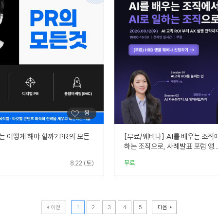
는 어떻게 해야 할까? PR의 모든
[무료/웨비나] AI를 배우는 조직에
하는 조직으로, 사례발표 포럼 앵..
무료
8.22 (토)
이전
1
2
3
4
5
다음