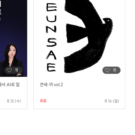
서 AI로 일
큰새:끼 vol.2
.
유료
8.12 (수)
8.16 (일)