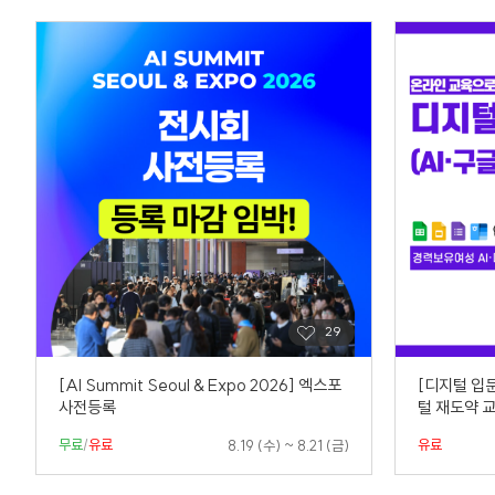
[AI Summit Seoul & Expo 2026] 엑스포
[디지털 입
사전등록
털 재도약 
무료
/
유료
유료
8.19 (수) ~ 8.21 (금)