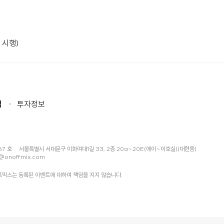
 시행)
침
투자정보
57 호
서울특별시 서대문구 이화여대1길 33, 2층 20a~20E(에이~이호실)(대현동)
@onoffmix.com
믹스는 등록된 이벤트에 대하여 책임을 지지 않습니다.