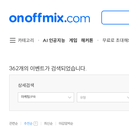
검
색
할
이
벤
트
카테고리
AI 인공지능
게임
해커톤
무료로 초대해
를
입
력
해
주
362
개의 이벤트가 검색되었습니다.
세
요.
상세검색
마케팅/PR
주제
유형
관련순
추천순
최신순
마감임박순