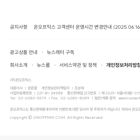
공지사항
온오프믹스 고객센터 운영시간 변경안내 (2025.06.16
광고상품 안내
뉴스레터 구독
회사소개
뉴스룸
서비스약관 및 정책
개인정보처리방
(주)온오프믹스
대표이사
양준철
개인정보관리책임자
조성재
사업자등록번호
221-81-34988
통신판매업 신고번호
제 2025-서울서대문-07
Tel : 02-6080-5579
Fax : 02-6280-8089
일반/제휴 문의 :
webmaster
온오프믹스는 통신판매중개자이며 이벤트에 대한 당사자 및 주최자가 아닙니다. 따라서 온오프
copyright © ONOFFMIX.COM, All Rights Reserved.