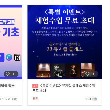
지털툴 활용
<특별 이벤트> 뮤지컬 클래스 체험수업
무료 초대
유료
 ~ 12.31 (목)
8.24 (월)