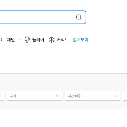
요
채널
플레이
커넥트
컬
처
모
아
지역
시간/비용