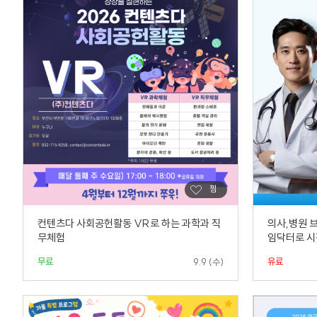
컨텐츠다 사회공헌활동 VR로 하는 과학과 직
의사,병원 브
무체험
임닥터로 
무료
유료
9.9 (수)