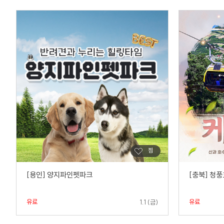
[용인] 양지파인펫파크
[충북] 청
유료
유료
1.1 (금)