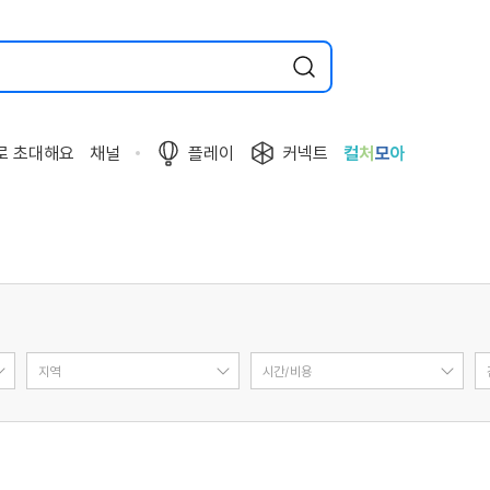
로 초대해요
채널
플레이
커넥트
컬
처
모
아
지역
시간/비용