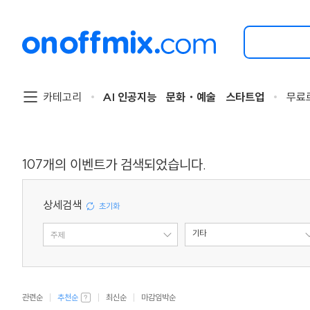
검
색
할
이
벤
트
카테고리
AI 인공지능
문화・예술
스타트업
무료
를
입
력
해
주
107
개의 이벤트가 검색되었습니다.
세
요.
상세검색
기타
주제
유형
관련순
추천순
최신순
마감임박순