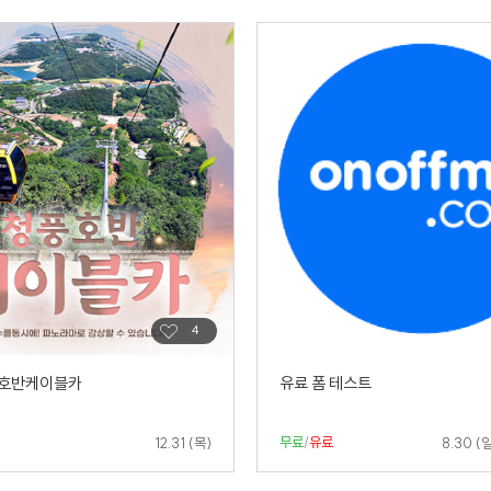
풍호반케이블카
유료 폼 테스트
무료
/
유료
12.31 (목)
8.30 (일