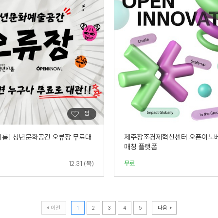
이룸] 청년문화공간 오류장 무료대
제주창조경제혁신센터 오픈이노베
매칭 플랫폼
무료
12.31 (목)
이전
1
2
3
4
5
다음