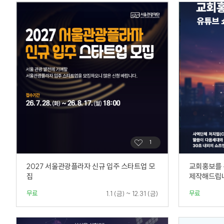
2027 서울관광플라자 신규 입주 스타트업 모
교회홍보를 
집
제작해드립
무료
무료
1.1 (금) ~ 12.31 (금)