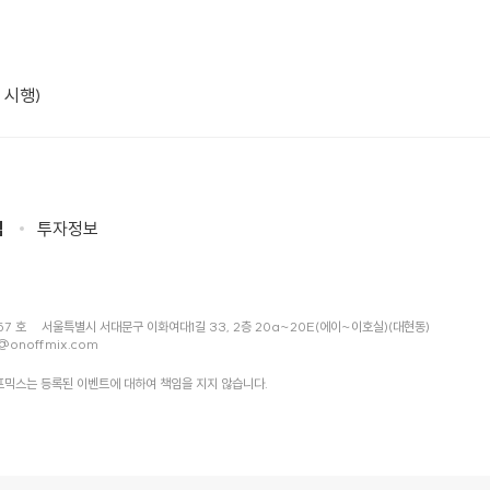
 시행)
침
투자정보
57 호
서울특별시 서대문구 이화여대1길 33, 2층 20a~20E(에이~이호실)(대현동)
@onoffmix.com
믹스는 등록된 이벤트에 대하여 책임을 지지 않습니다.