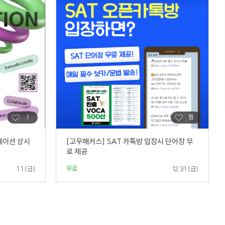
이션 상시
[고우해커스] SAT 카톡방 입장시 단어장 무
료 제공
무료
1.1 (금)
12.31 (금)