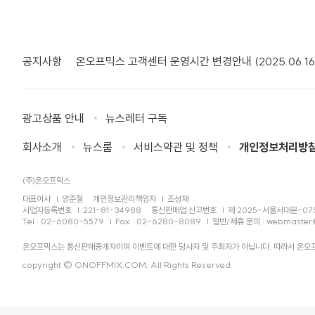
공지사항
온오프믹스 고객센터 운영시간 변경안내 (2025.06.16
광고상품 안내
뉴스레터 구독
회사소개
뉴스룸
서비스약관 및 정책
개인정보처리방
(주)온오프믹스
대표이사
양준철
개인정보관리책임자
조성재
사업자등록번호
221-81-34988
통신판매업 신고번호
제 2025-서울서대문-07
Tel : 02-6080-5579
Fax : 02-6280-8089
일반/제휴 문의 :
webmaster
온오프믹스는 통신판매중개자이며 이벤트에 대한 당사자 및 주최자가 아닙니다. 따라서 온오프
copyright © ONOFFMIX.COM, All Rights Reserved.