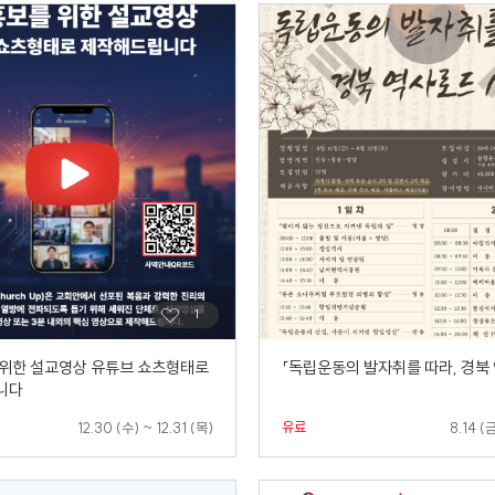
위한 설교영상 유튜브 쇼츠형태로
「독립운동의 발자취를 따라, 경북
니다
유료
12.30 (수) ~ 12.31 (목)
8.14 (금