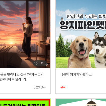
 서울을 벗어나고 싶은 1인가구들의
[용인] 양지파인펫파크
솔로메이트 밸리" 커...
유료
8.20 (목)