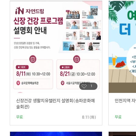
신장건강 생활치유챌린지 설명회(송파문화예
인천지역 자
술회관)
무료
무료
8.11 (화)