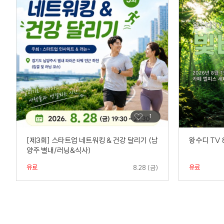
[제3회] 스타트업 네트워킹 & 건강 달리기 (남
왕수디 TV
양주 별내/러닝&식사)
유료
유료
8.28 (금)