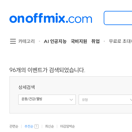
검
색
할
이
벤
트
카테고리
AI 인공지능
국비지원
취업
무료로 초대
를
입
력
해
주
96
개의 이벤트가 검색되었습니다.
세
요.
상세검색
운동/건강/웰빙
주제
유형
관련순
추천순
최신순
마감임박순