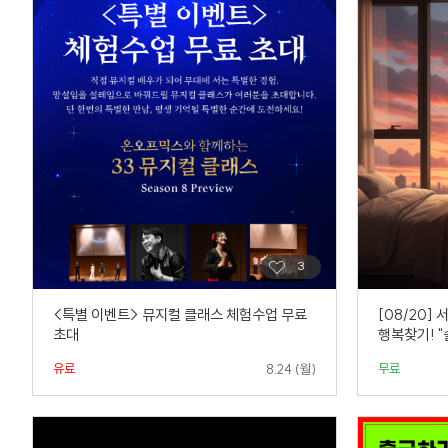
<특별 이벤트> 뮤지컬 클래스 체험수업 무료
[08/20]
초대
행복찾기! "
유료
무료
8.24 (월)