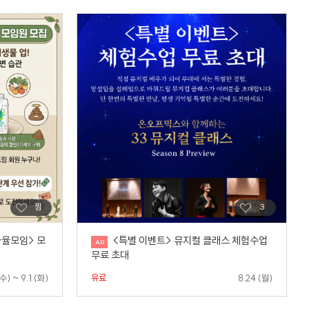
자율모임> 모
<특별 이벤트> 뮤지컬 클래스 체험수업
무료 초대
유료
(수) ~ 9.1 (화)
8.24 (월)