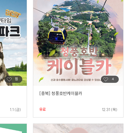
[충북] 청풍호반케이블카
유료
1.1 (금)
12.31 (목)