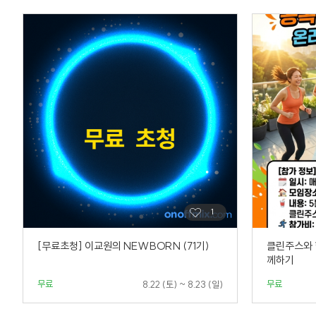
[무료초청] 이교원의 NEWBORN (71기)
클린주스와 
께하기
무료
무료
8.22 (토) ~ 8.23 (일)