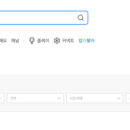
해요
채널
플레이
커넥트
컬
처
모
아
지역
시간/비용