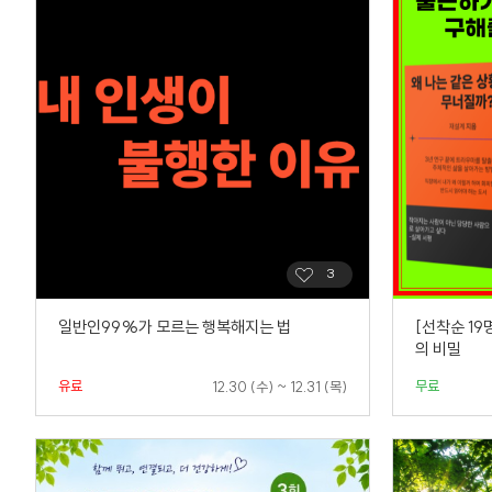
일반인99%가 모르는 행복해지는 법
[선착순 19
의 비밀
유료
무료
12.30 (수) ~ 12.31 (목)