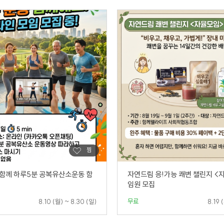
함께 하루5분 공복유산소운동 함
자연드림 응!가능 쾌변 챌린지 <
임원 모집
무료
8.10 (월) ~ 8.30 (일)
8.19 