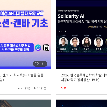
노션·캔바 기초 교육(디지털툴 활용
2026 한국블록체인학회 학술대
딩)
서강대학교 정하상관 118호)
유료
6.23 (화) ~ 12.31 (목)