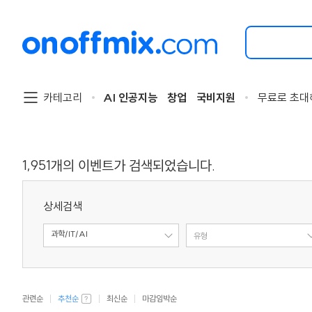
검
색
할
이
벤
트
카테고리
AI 인공지능
창업
국비지원
무료로 초대
를
입
력
해
주
1,951
개의 이벤트가 검색되었습니다.
세
요.
상세검색
과학/IT/AI
주제
유형
관련순
추천순
최신순
마감임박순