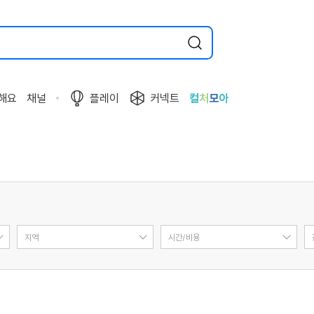
해요
채널
플레이
커넥트
컬
처
모
아
지역
시간/비용