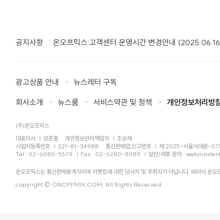
공지사항
온오프믹스 고객센터 운영시간 변경안내 (2025.06.16
광고상품 안내
뉴스레터 구독
회사소개
뉴스룸
서비스약관 및 정책
개인정보처리방
(주)온오프믹스
대표이사
양준철
개인정보관리책임자
조성재
사업자등록번호
221-81-34988
통신판매업 신고번호
제 2025-서울서대문-07
Tel : 02-6080-5579
Fax : 02-6280-8089
일반/제휴 문의 :
webmaster
온오프믹스는 통신판매중개자이며 이벤트에 대한 당사자 및 주최자가 아닙니다. 따라서 온오프
copyright © ONOFFMIX.COM, All Rights Reserved.