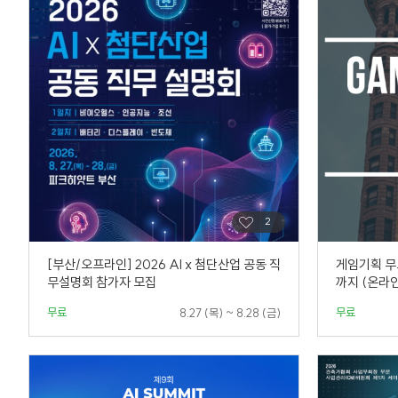
[부산/오프라인] 2026 AI x 첨단산업 공동 직
게임기획 무
무설명회 참가자 모집
까지 (온라인
무료
무료
8.27 (목) ~ 8.28 (금)