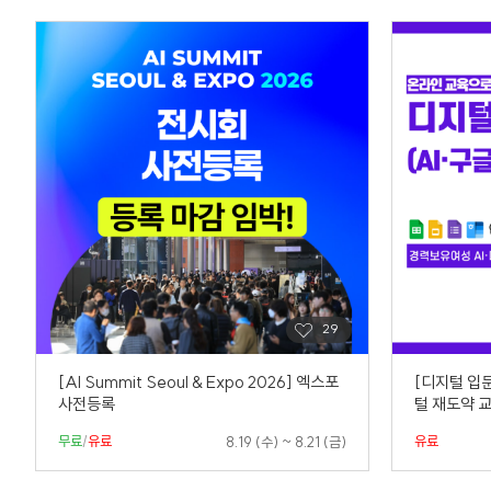
[AI Summit Seoul & Expo 2026] 엑스포
[디지털 입
사전등록
털 재도약 
무료
/
유료
유료
8.19 (수) ~ 8.21 (금)