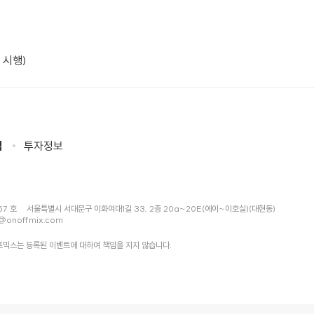
 시행)
침
투자정보
57 호
서울특별시 서대문구 이화여대1길 33, 2층 20a~20E(에이~이호실)(대현동)
@onoffmix.com
믹스는 등록된 이벤트에 대하여 책임을 지지 않습니다.