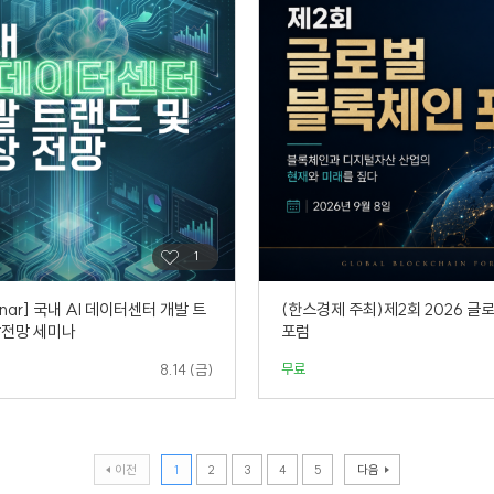
inar] 국내 AI 데이터센터 개발 트
(한스경제 주최)제2회 2026 글
장전망 세미나
포럼
무료
8.14 (금)
이전
1
2
3
4
5
다음