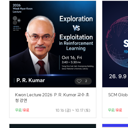
Kwon Lecture 2026: P. R. Kumar 교수 초
SCM Glob
청 강연
무료
/
유료
무료
/
유료
10.16 (금) ~ 10.17 (토)