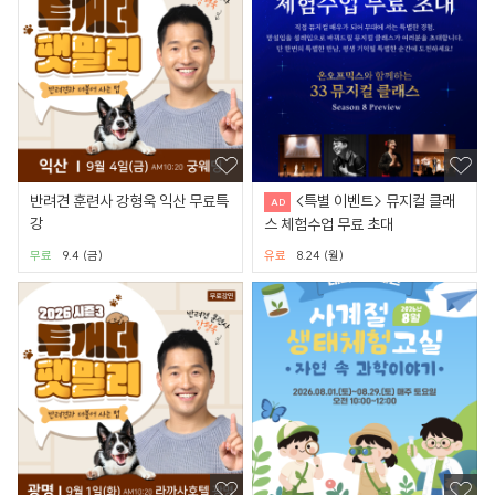
반려견 훈련사 강형욱 익산 무료특
<특별 이벤트> 뮤지컬 클래
강
스 체험수업 무료 초대
무료
9.4 (금)
유료
8.24 (월)