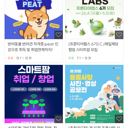
반려동물 반려견 자격증 peat 인
[프론티어랩스 6기] CJ제일제당
강으로 취득 및 취업연계까지!
협업 스타트업 모집
유료
12.1 ~ 12.31
무료
7.1 ~ 12.31