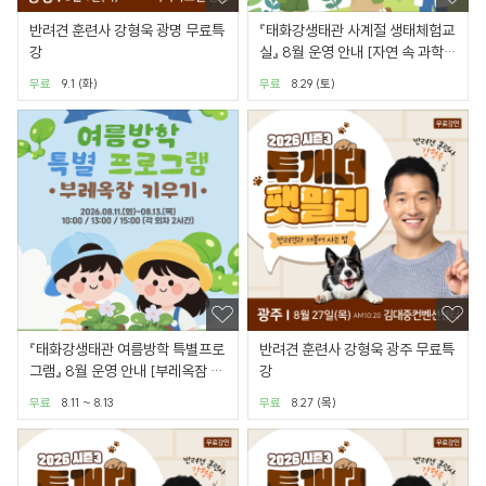
반려견 훈련사 강형욱 광명 무료특
『태화강생태관 사계절 생태체험교
강
실』 8월 운영 안내 [자연 속 과학이
야기]
무료
9.1 (화)
무료
8.29 (토)
『태화강생태관 여름방학 특별프로
반려견 훈련사 강형욱 광주 무료특
그램』 8월 운영 안내 [부레옥잠 키
강
우기]
무료
8.11 ~ 8.13
무료
8.27 (목)