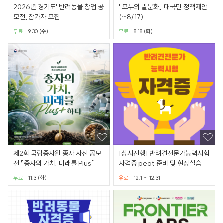
2026년 경기도「반려동물 창업 공
「모두의 말문화」 대국민 정책제안
모전」참가자 모집
(~8/17)
무료
9.30 (수)
무료
8.18 (화)
제2회 국립종자원 종자 사진 공모
[상시진행] 반려견전문가능력시험
전 「종자의 가치, 미래를 Plus「+」
자격증 peat 준비 및 현장실습 기
하다」(~9/13)
회까지 제공
무료
11.3 (화)
유료
12.1 ~ 12.31