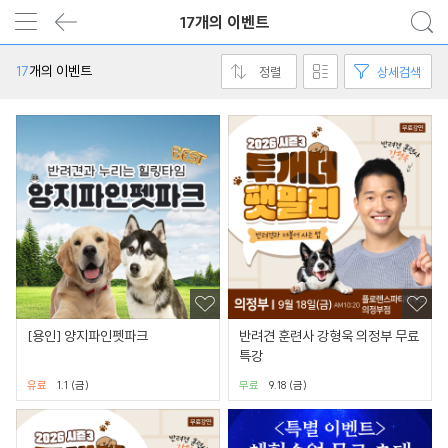
17개의 이벤트
17
개의 이벤트
정렬
상세검색
[용인] 양지파인펫파크
반려견 훈련사 강형욱 의정부 무료
특강
유료
1.1 (금)
무료
9.18 (금)