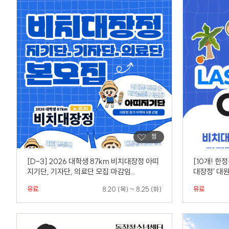
[D-3] 2026 대학생 87km 비치대장정 아띠
[10개! 한정
지기단, 기자단, 의료단 모집:마감임...
대장정' 대원
유료
유료
8.20 (목) ~ 8.25 (화)