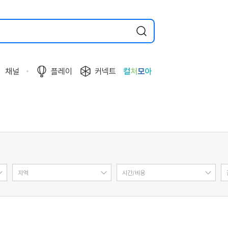
채널
플레이
커넥트
컬
처
모
아
지역
시간/비용