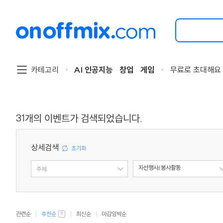
검
색
할
이
벤
트
카테고리
AI 인공지능
창업
게임
무료로 초대해요
를
입
력
해
주
31
개의 이벤트가 검색되었습니다.
세
요.
상세검색
자선행사/봉사활동
주제
유형
관련순
추천순
최신순
마감임박순