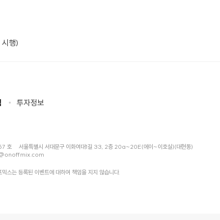
 시행)
침
투자정보
57 호
서울특별시 서대문구 이화여대1길 33, 2층 20a~20E(에이~이호실)(대현동)
@onoffmix.com
믹스는 등록된 이벤트에 대하여 책임을 지지 않습니다.