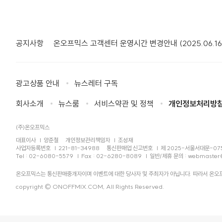
공지사항
온오프믹스 고객센터 운영시간 변경안내 (2025.06.16
광고상품 안내
뉴스레터 구독
회사소개
뉴스룸
서비스약관 및 정책
개인정보처리방
(주)온오프믹스
대표이사
양준철
개인정보관리책임자
조성재
사업자등록번호
221-81-34988
통신판매업 신고번호
제 2025-서울서대문-07
Tel : 02-6080-5579
Fax : 02-6280-8089
일반/제휴 문의 :
webmaster
온오프믹스는 통신판매중개자이며 이벤트에 대한 당사자 및 주최자가 아닙니다. 따라서 온오프
copyright © ONOFFMIX.COM, All Rights Reserved.