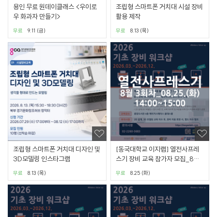
용인 무료 원데이클래스 <우이로
조립형 스마트폰 거치대 시설 장비
우 화과자 만들기>
활용 제작
무료
9.11 (금)
무료
8.13 (목)
조립형 스마트폰 거치대 디자인 및
[동국대학교 이지랩] 열전사프레
3D모델링 인스타그램
스기 장비 교육 참가자 모집_8월
3회차_08.25.(화)
무료
8.13 (목)
무료
8.25 (화)