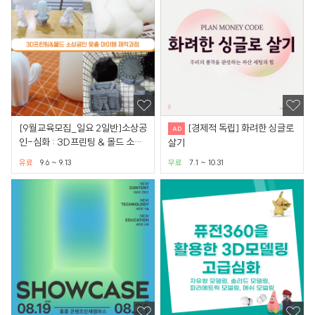
[9월교육모집_일요 2일반]소상공
[경제적 독립] 화려한 싱글로
인-심화 : 3D프린팅 & 몰드 소상
살기
공인 맞춤 아이템 제작
유료
9.6 ~ 9.13
무료
7.1 ~ 10.31