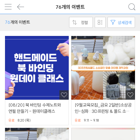
76개의 이벤트
76
개의 이벤트
정렬
상세검색
[08/20] 북 바인딩 수제노트와
[9월교육모집_금요 2일반]소상공
연필 만들기 - 원데이클래스
인-심화 : 3D프린팅 & 몰드 소상
공인 맞춤 아이템 제작
유료
8.20 (목)
유료
9.11 ~ 9.18