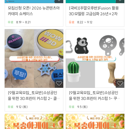
모집신청 오픈! 2026 뉴콘텐츠아
[국비][주말오후반]Fusion 활용
카데미 쇼케이스
3D모델링 고급심화 26년+2차
무료
8.19 ~ 8.21
유료
8.22 ~ 9.12
[9월교육모집_토요반]소상공인
[9월교육모집_토요반]소상공인
을 위한 3D프린터 커스텀 2- 클리
을 위한 3D프린터 커스텀 1- 쿠키
커 제품화 실전 과정
틀&스텐실 실전 제작
무료
9.12 (토)
무료
9.5 (토)