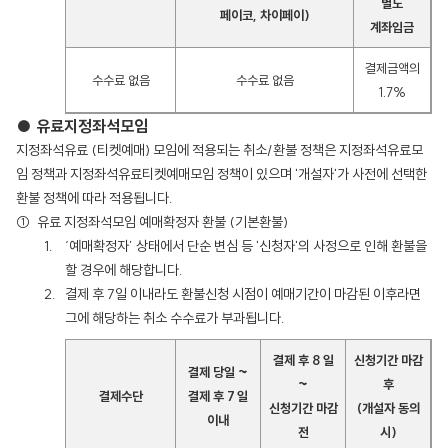
별도
페이코, 차이페이)
계좌입금
결제금액의
수수료 없음
수수료 없음
1.7%
● 유료지정좌석모임
지정좌석유료 (티켓예매) 모임에 적용되는 취소/환불 정책은 지정좌석유료모
임 정책과 지정좌석유료티켓예매모임 정책이 있으며 '개설자'가 사전에 선택한
환불 정책에 따라 적용됩니다.
유료 지정좌석모임 예매확정자 환불 (기본환불)
‘예매확정자’ 상태에서 단순 변심 등 '신청자'의 사정으로 인해 환불을
할 경우에 해당합니다.
결제 후 7일 이내라도 환불신청 시점이 예매기간이 마감된 이후라면
그에 해당하는 취소 수수료가 부과됩니다.
결제 후 8 일
신청기간 마감
결제 당일 ~
~
후
결제수단
결제 후 7 일
신청기간 마감
(개설자 동의
이내
전
시)