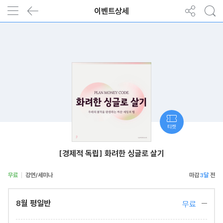
이벤트상세
티켓
[경제적 독립] 화려한 싱글로 살기
무료
강연/세미나
3달
8월 평일반
무료