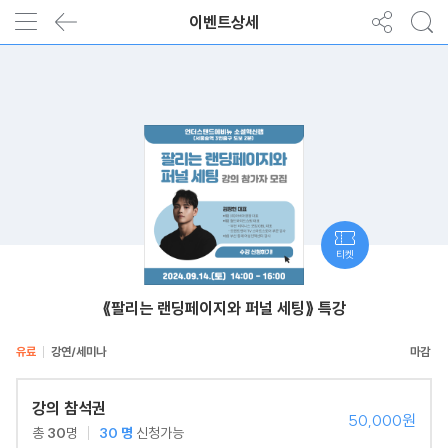
이벤트상세
티켓
⟪팔리는 랜딩페이지와 퍼널 세팅⟫ 특강
유료
강연/세미나
강의 참석권
50,000원
총
30
명
30
명
신청가능