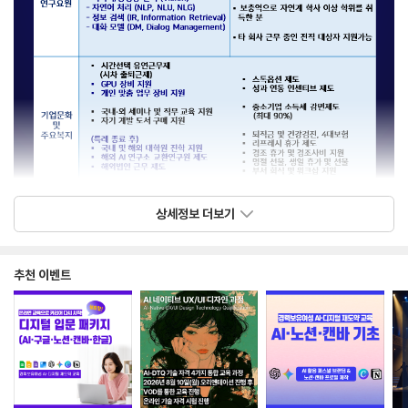
상세정보 더보기
추천 이벤트
%홈페이지 :
http://42maru.ai
%유튜브 :
http://bitly.kr/q41mBgzaasL