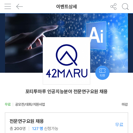
이벤트상세
티켓
포티투마루 인공지능분야 전문연구요원 채용
무료
공모전/대회/지원사업
전문연구요원 채용
무료
총
200
명
127
명
신청가능