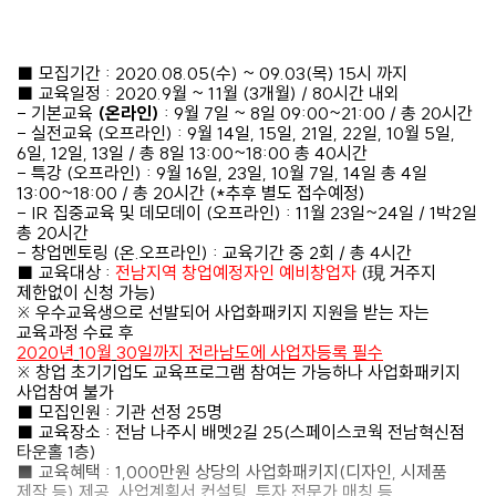
■
모집기간
: 2020.08.05(수) ~ 09.03(목) 15시 까지
■
교육일정
: 2020.9
월
~ 11
월
(3
개월
) / 80
시간 내외
-
기본교육
(
온라인
)
: 9
월
7
일
~ 8
일
09:00~21:00 /
총
20
시간
-
실전교육
(
오프라인
) : 9
월
14
일
, 15
일
, 21
일
, 22
일
, 10
월
5
일
,
6
일
, 12
일
, 13
일
/
총
8
일
13:00~18:00
총
40
시간
-
특강
(
오프라인
) : 9
월
16
일
, 23
일
, 10
월
7
일
, 14
일 총
4
일
13:00~18:00 /
총
20
시간
(*
추후 별도 접수예정
)
- IR
집중교육 및 데모데이
(
오프라인
) : 11
월
23
일
~24
일
/ 1
박
2
일
총
20
시간
-
창업멘토링
(
온
.
오프라인
) :
교육기간 중
2
회
/
총
4
시간
■
교육대상
:
전남지역 창업예정자인 예비창업자
(
現
거주지
제한없이 신청 가능
)
※
우수교육생으로 선발되어 사업화패키지 지원을 받는 자는
교육과정 수료 후
2020
년
10
월
30
일까지 전라남도에 사업자등록 필수
※
창업 초기기업도 교육프로그램 참여는 가능하나 사업화패키지
사업참여 불가
■
모집인원
:
기관 선정
25
명
■
교육장소
:
전남 나주시 배멧
2
길
25(
스페이스코웍 전남혁신점
타운홀
1
층
)
■
교육혜택
: 1,000만
원 상당의 사업화패키지
(
디자인
,
시제품
제작 등
)
제공
,
사업계획서 컨설팅
,
투자 전문가 매칭 등