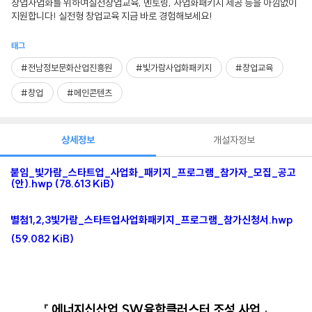
창업사업화를 위하여실전창업교육, 멘토링, 사업화패키지 제공 등을 아낌없이
지원합니다! 실전형 창업교육 지금 바로 경험해보세요!
태그
#전남정보문화산업진흥원
#빛가람사업화패키지
#창업교육
#창업
#메인콘텐츠
상세정보
개설자정보
붙임_빛가람_스타트업_사업화_패키지_프로그램_참가자_모집_공고
(안).hwp (78.613 KiB)
별첨1,2,3빛가람_스타트업사업화패키지_프로그램_참가신청서.hwp
(59.082 KiB)
『
에너지신산업
SW
융합클러스터 조성 사업
』