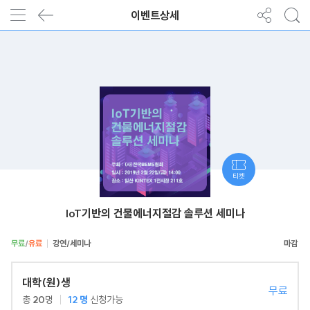
이벤트상세
티켓
IoT기반의 건물에너지절감 솔루션 세미나
무료
/
유료
강연/세미나
대학(원)생
무료
총
20
명
12
명
신청가능