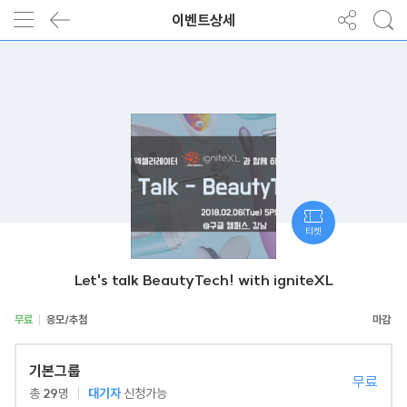
이벤트상세
티켓
Let's talk BeautyTech! with igniteXL
무료
응모/추첨
기본그룹
무료
총
29
명
대기자
신청가능