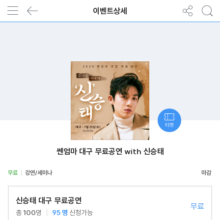
이벤트상세
티켓
쎈엄마 대구 무료공연 with 신승태
무료
강연/세미나
신승태 대구 무료공연
무료
총
100
명
95
명
신청가능