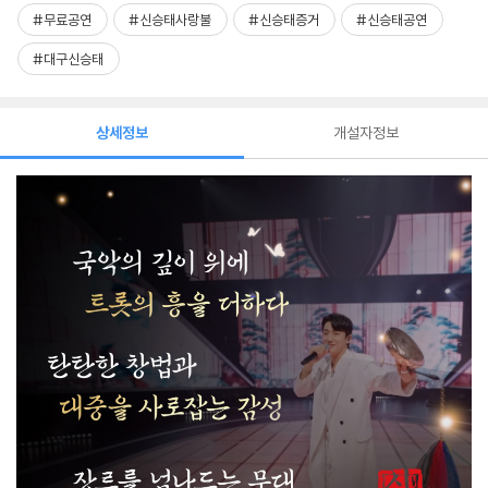
#무료공연
#신승태사랑불
#신승태증거
#신승태공연
#대구신승태
상세정보
개설자정보