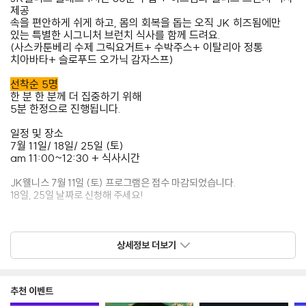
제공
속을 편안하게 쉬게 하고, 몸의 회복을 돕는 오직 JK 히즈됨에만
있는 특별한 시그니처 브런치 식사를 함께 드려요.
(사스카툰베리 수제 그릭요거트+ 수박주스+ 이탈리아 정통
치아바타+ 슬로푸드 오가닉 감자스프)
선착순 5명
한 분 한 분께 더 집중하기 위해
5분 한정으로 진행됩니다.
일정 및 장소
7월 11일/ 18일/ 25일 (토)
am 11:00~12:30 + 식사시간
️️JK웰니스 7월 11일 (토) 프로그램은 접수 마감되었습니다.️️
18일, 25일 날짜로 신청해 주세요!
신청 및 문의
JK 웰니스 더 자세한 내용이 궁금하다면
상세정보 더보기
블로그 이벤트 상세 설명
https://blog.naver.com/jkhisthem/224339038079
추천 이벤트
신청하기