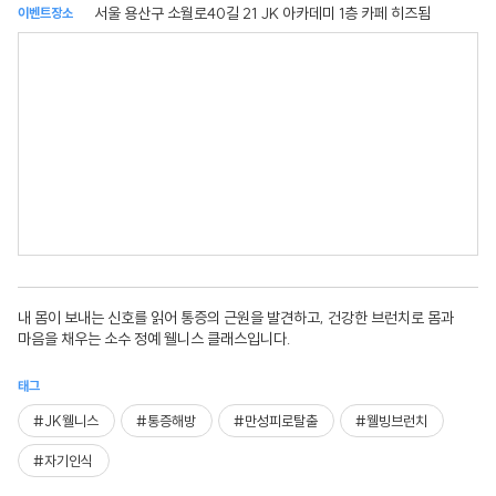
서울 용산구 소월로40길 21 JK 아카데미 1층 카페 히즈됨
이벤트장소
내 몸이 보내는 신호를 읽어 통증의 근원을 발견하고, 건강한 브런치로 몸과
마음을 채우는 소수 정예 웰니스 클래스입니다.
태그
#JK웰니스
#통증해방
#만성피로탈출
#웰빙브런치
#자기인식