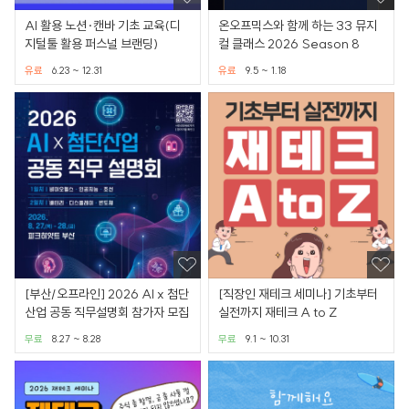
AI 활용 노션·캔바 기초 교육(디
온오프믹스와 함께 하는 33 뮤지
지털툴 활용 퍼스널 브랜딩)
컬 클래스 2026 Season 8
유료
6.23 ~ 12.31
유료
9.5 ~ 1.18
[부산/오프라인] 2026 AI x 첨단
[직장인 재테크 세미나] 기초부터
산업 공동 직무설명회 참가자 모집
실전까지 재테크 A to Z
무료
8.27 ~ 8.28
무료
9.1 ~ 10.31