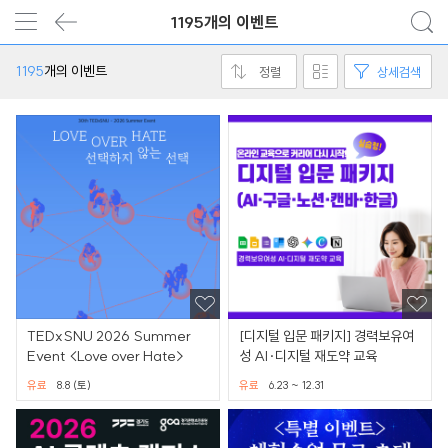
1195개의 이벤트
1195
개의 이벤트
정렬
상세검색
TEDxSNU 2026 Summer
[디지털 입문 패키지] 경력보유여
Event <Love over Hate>
성 AI·디지털 재도약 교육
유료
8.8 (토)
유료
6.23 ~ 12.31