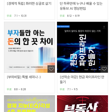
[경제적 독립] 화려한 싱글로 살기
단 하루만에 누구나 배울 수 있는
유튜브 AI 영상편집
무료
7.1 ~ 10.31
무료
8.12 ~ 8.19
[부의비밀] 특별 세미나 ;)
[선착순 마감] 현금 파이프라인 만
들기
무료
8.8 ~ 8.28
무료
7.1 ~ 9.5