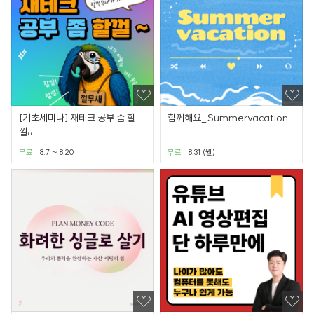
[기초세미나] 재테크 공부 좀 할
함께해요_Summervacation
껄;;
무료
8.7 ~ 8.20
무료
8.31 (월)