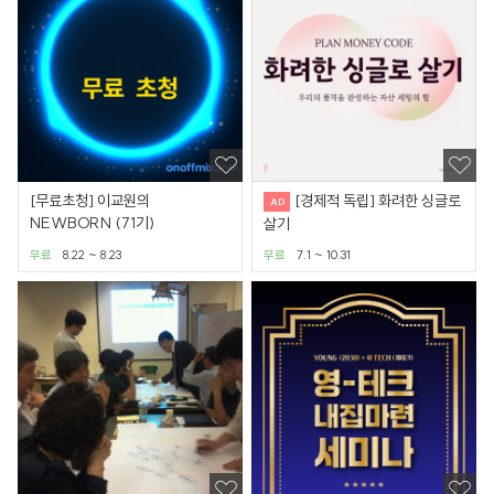
[무료초청] 이교원의
[경제적 독립] 화려한 싱글로
NEWBORN (71기)
살기
무료
8.22 ~ 8.23
무료
7.1 ~ 10.31