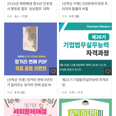
2026년 북한배경 청소년 진로정
[선착순 19명] 3년만에 터득한 트
서 멘토링 캠프 ‘상상캠프’ 대학생
라우마 탈출의 비밀
교육봉사자 모집
무료
8.6 ~ 11.30
무료
8.31 (월)
[선착순 15명] 장거리 연애 3년차
제26기 기업법무실무능력 자격과
가 알려주는 장거리 연애 성공 비
정
법서
무료
8.14 (금)
유료
9.15 ~ 11.5