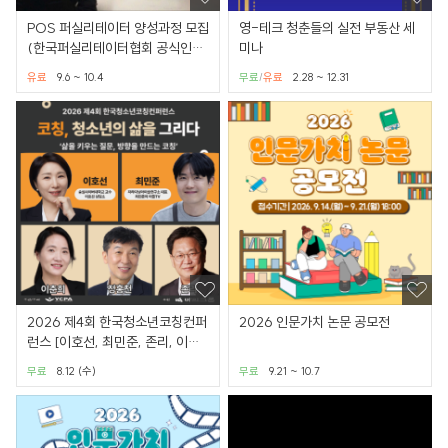
POS 퍼실리테이터 양성과정 모집
영-테크 청춘들의 실전 부동산 세
(한국퍼실리테이터협회 공식인증
미나
과정)
유료
9.6 ~ 10.4
무료
유료
2.28 ~ 12.31
/
2026 제4회 한국청소년코칭컨퍼
2026 인문가치 논문 공모전
런스 [이호선, 최민준, 존리, 이춘
희, 정홍천 강연]
무료
8.12 (수)
무료
9.21 ~ 10.7