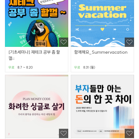
[기초세미나] 재테크 공부 좀 할
함께해요_Summervacation
껄;;
무료
8.7 ~ 8.20
무료
8.31 (월)