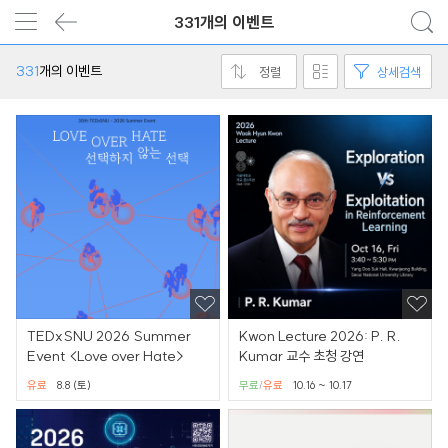
331개의 이벤트
331
개의 이벤트
정렬
상세검색
TEDxSNU 2026 Summer
Kwon Lecture 2026: P. R.
Event <Love over Hate>
Kumar 교수 초청 강연
유료
8.8 (토)
무료
유료
10.16 ~ 10.17
/