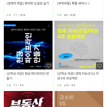
[경제적 독립] 화려한 싱글로 살기
[부의비밀] 특별 세미나 ;)
무료
7.1 ~ 10.31
무료
8.8 ~ 8.28
[선착순 마감] 현금 파이프라인 만
[선착순 마감] 경제 지능(EQ) 각
들기
성 4주 프로젝트
무료
7.1 ~ 9.5
무료
6.13 ~ 9.5