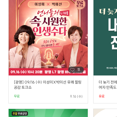
[광명] 09/16 (수) 이성미X박미선 유쾌 힐링
더 늦기 전에
공감 토크쇼
여자 만족도
무료
유료
9.16 (수)