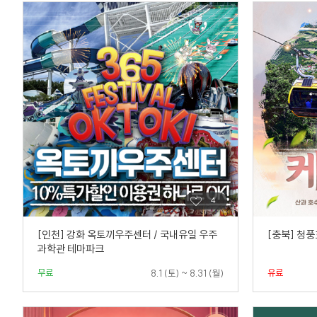
[인천] 강화 옥토끼우주센터 / 국내유일 우주
[충북] 청
과학관 테마파크
무료
유료
8.1 (토) ~ 8.31 (월)