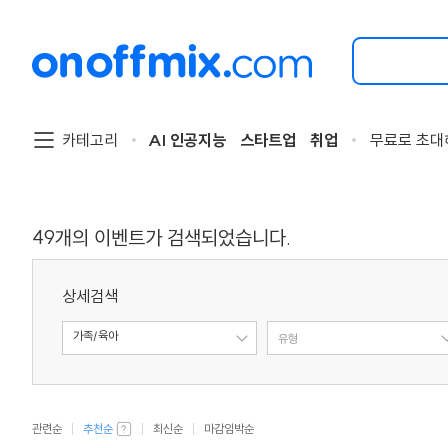
검
색
할
이
벤
트
카테고리
AI 인공지능
스타트업
취업
무료로 초대
를
입
력
해
주
49
개의 이벤트가 검색되었습니다.
세
요.
상세검색
가족/육아
주제
유형
관련순
추천순
최신순
마감임박순