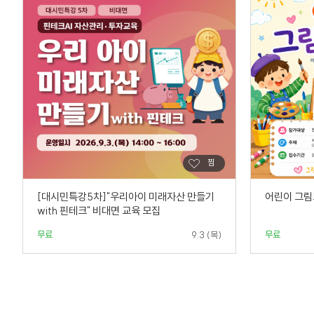
[대시민특강5차]"우리아이 미래자산 만들기
어린이 그
with 핀테크" 비대면 교육 모집
무료
무료
9.3 (목)