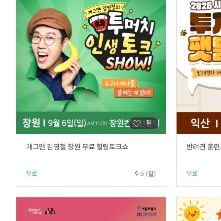
개그맨 김영철 창원 무료 힐링토크쇼
반려견 훈련
무료
무료
9.6 (일)