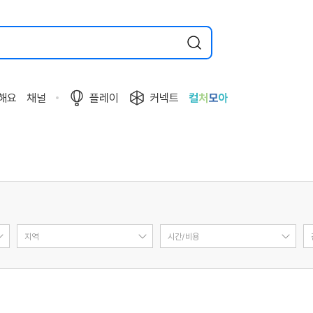
해요
채널
플레이
커넥트
컬
처
모
아
지역
시간/비용