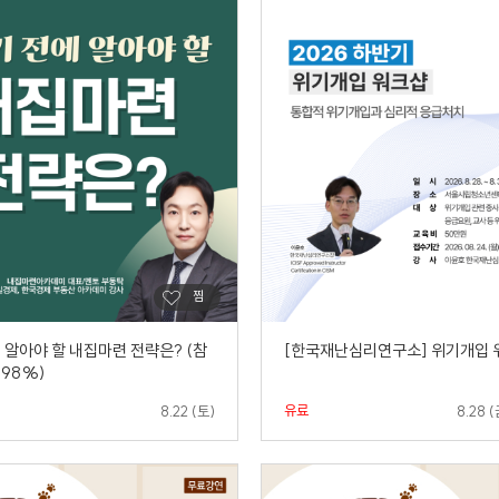
 알아야 할 내집마련 전략은? (참
[한국재난심리연구소] 위기개입 
 98%)
유료
8.22 (토)
8.28 (