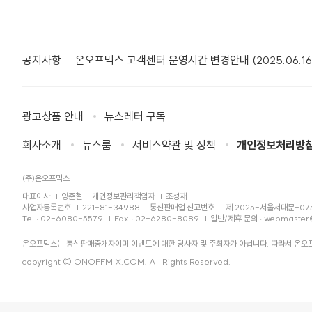
공지사항
온오프믹스 고객센터 운영시간 변경안내 (2025.06.16
광고상품 안내
뉴스레터 구독
회사소개
뉴스룸
서비스약관 및 정책
개인정보처리방
(주)온오프믹스
대표이사
양준철
개인정보관리책임자
조성재
사업자등록번호
221-81-34988
통신판매업 신고번호
제 2025-서울서대문-07
Tel : 02-6080-5579
Fax : 02-6280-8089
일반/제휴 문의 :
webmaster
온오프믹스는 통신판매중개자이며 이벤트에 대한 당사자 및 주최자가 아닙니다. 따라서 온오프
copyright © ONOFFMIX.COM, All Rights Reserved.