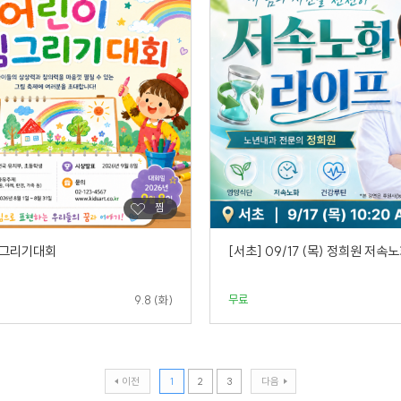
림그리기대회
[서초] 09/17 (목) 정희원 저속
무료
9.8 (화)
이전
1
2
3
다음