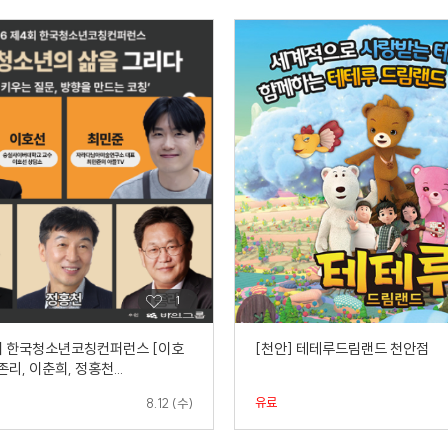
4회 한국청소년코칭컨퍼런스 [이호
[천안] 테테루드림랜드 천안점
존리, 이춘희, 정홍천...
유료
8.12 (수)