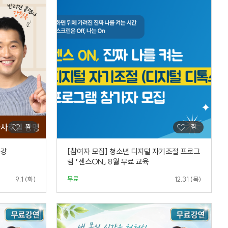
특강
[참여자 모집] 청소년 디지털 자기조절 프로그
램 「센스ON」 8월 무료 교육
무료
9.1 (화)
12.31 (목)