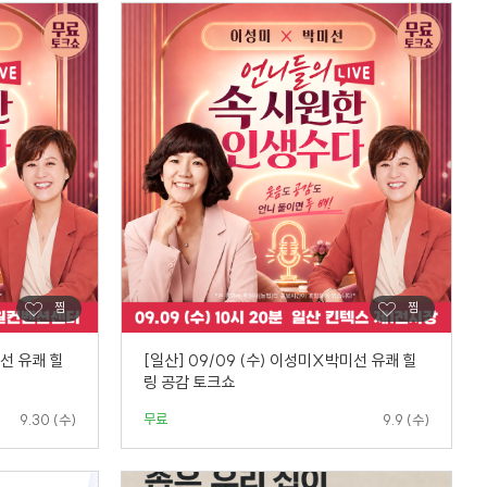
미선 유쾌 힐
[일산] 09/09 (수) 이성미X박미선 유쾌 힐
링 공감 토크쇼
무료
9.30 (수)
9.9 (수)