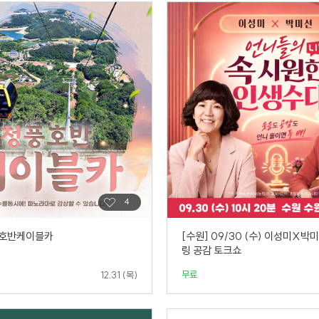
풍호반케이블카
[수원] 09/30 (수) 이성미X박
링 공감 토크쇼
무료
12.31 (목)