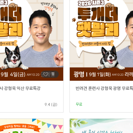
사 강형욱 익산 무료특강
반려견 훈련사 강형욱 광명 무료
무료
9.4 (금)