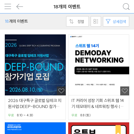
18개의 이벤트
18
개의 이벤트
정렬
상세검색
2026 대구특구 글로벌 딥테크 지
IT 커리어 성장 기회 스위프 웹 14
원사업 DEEP-BOUND 참가자
기 데모데이 & 네트워킹 행사 (무
모집
료, 8/8 토)
무료
8.10 ~ 4.30
무료
8.8 (토)