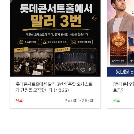
️롯데콘서트홀에서 말러 3번 연주할 오케스트
[동대문] 9
라 단원을 모집합니다 (~8.23)️
료공연
유료
무료
9.6 (일) ~ 2.8 (월)