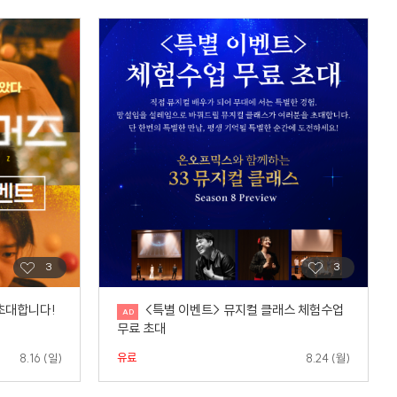
초대합니다!
<특별 이벤트> 뮤지컬 클래스 체험수업
무료 초대
유료
8.16 (일)
8.24 (월)