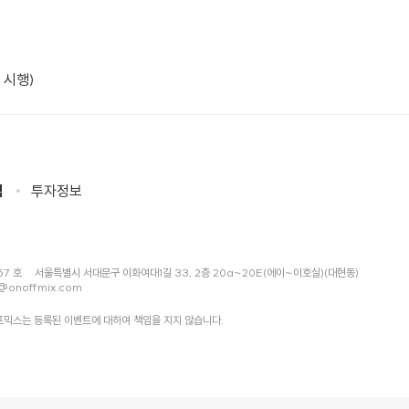
 시행)
침
투자정보
57 호
서울특별시 서대문구 이화여대1길 33, 2층 20a~20E(에이~이호실)(대현동)
@onoffmix.com
믹스는 등록된 이벤트에 대하여 책임을 지지 않습니다.