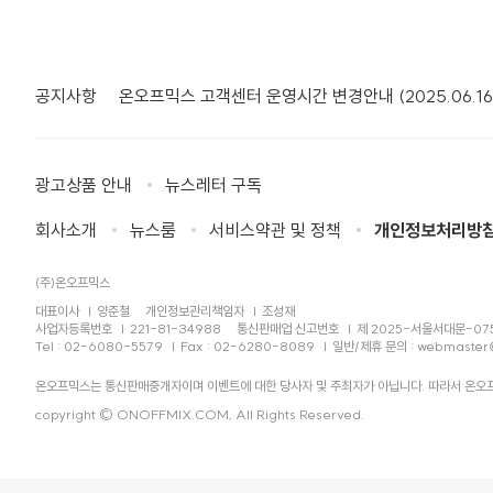
공지사항
온오프믹스 고객센터 운영시간 변경안내 (2025.06.16
광고상품 안내
뉴스레터 구독
회사소개
뉴스룸
서비스약관 및 정책
개인정보처리방
(주)온오프믹스
대표이사
양준철
개인정보관리책임자
조성재
사업자등록번호
221-81-34988
통신판매업 신고번호
제 2025-서울서대문-07
Tel : 02-6080-5579
Fax : 02-6280-8089
일반/제휴 문의 :
webmaster
온오프믹스는 통신판매중개자이며 이벤트에 대한 당사자 및 주최자가 아닙니다. 따라서 온오프
copyright © ONOFFMIX.COM, All Rights Reserved.