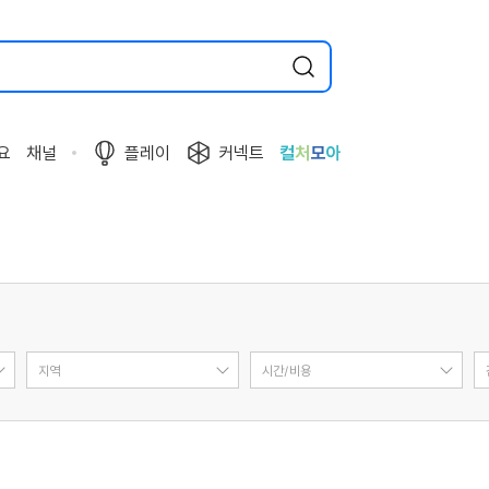
요
채널
플레이
커넥트
컬
처
모
아
지역
시간/비용