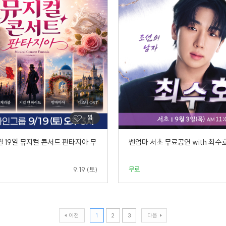
월 19일 뮤지컬 콘서트 판타지아 무
쎈엄마 서초 무료공연 with 최수
무료
9.19 (토)
이전
1
2
3
다음