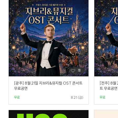
[광주] 8월 21일 지브리&뮤지컬 OST 콘서트
[전주] 8월
무료공연
트 무료공연
무료
무료
8.21 (금)