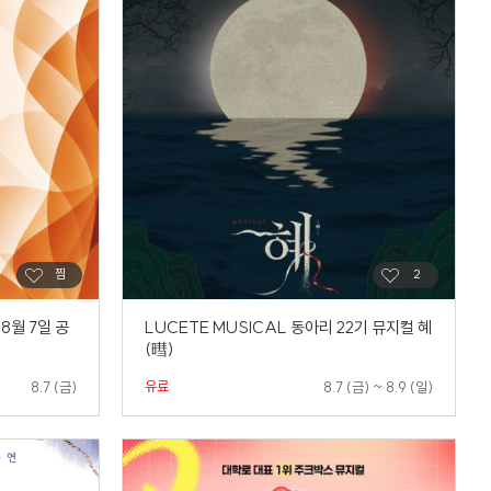
8월 7일 공
LUCETE MUSICAL 동아리 22기 뮤지컬 혜
(暳)
유료
8.7 (금)
8.7 (금) ~ 8.9 (일)