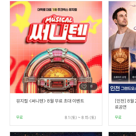
뮤지컬 <써니텐> 8월 무료 초대 이벤트
[인천] 8월
료공연
무료
무료
8.1 (토) ~ 8.15 (토)