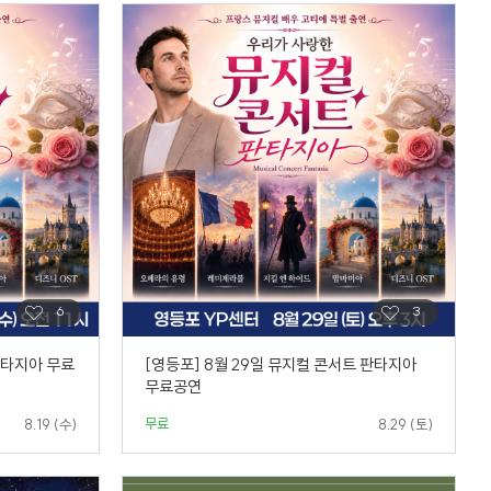
 판타지아 무료
[영등포] 8월 29일 뮤지컬 콘서트 판타지아
무료공연
무료
8.19 (수)
8.29 (토)