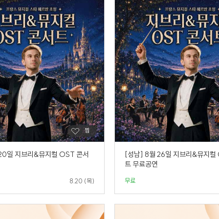
 20일 지브리&뮤지컬 OST 콘서
[성남] 8월 26일 지브리&뮤지컬
트 무료공연
무료
8.20 (목)