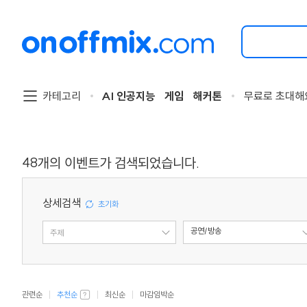
검
색
할
이
벤
트
카테고리
AI 인공지능
게임
해커톤
무료로 초대해
를
입
력
해
주
48
개의 이벤트가 검색되었습니다.
세
요.
상세검색
공연/방송
주제
유형
관련순
추천순
최신순
마감임박순