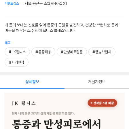
서울 용산구 소월로40길 21
이벤트장소
내 몸이 보내는 신호를 읽어 통증의 근원을 발견하고, 건강한 브런치로 몸과
마음을 채우는 소수 정예 웰니스 클래스입니다.
태그
#JK웰니스
#통증해방
#만성피로탈출
#웰빙브런치
#자기인식
상세정보
개설자정보