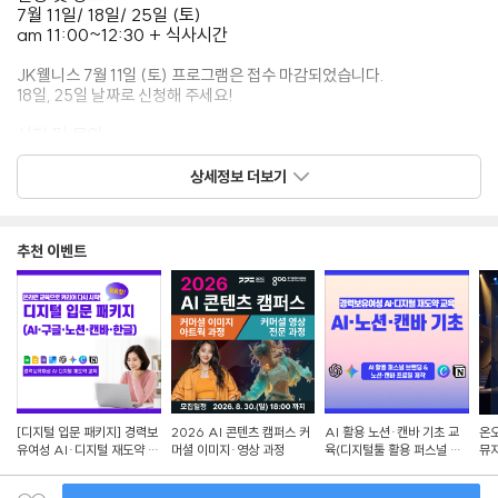
7월 11일/ 18일/ 25일 (토)
am 11:00~12:30 + 식사시간
️️JK웰니스 7월 11일 (토) 프로그램은 접수 마감되었습니다.️️
18일, 25일 날짜로 신청해 주세요!
신청 및 문의
JK 웰니스 더 자세한 내용이 궁금하다면
블로그 이벤트 상세 설명
상세정보 더보기
https://blog.naver.com/jkhisthem/224339038079
신청하기
추천 이벤트
신청서 작성
https://view.page/p/pIph06
[디지털 입문 패키지] 경력보
2026 AI 콘텐츠 캠퍼스 커
AI 활용 노션·캔바 기초 교
온오
유여성 AI·디지털 재도약 교
머셜 이미지·영상 과정
육(디지털툴 활용 퍼스널 브
뮤지
육
랜딩)
Se