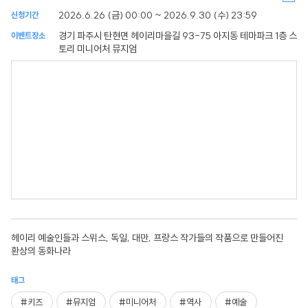
2026.6.26 (금) 00:00 ~ 2026.9.30 (수) 23:59
신청기간
경기 파주시 탄현면 헤이리마을길 93-75 아지동 테마파크 1층 스
이벤트장소
토리 미니어처 뮤지엄
헤이리 예술인들과 스위스, 독일, 대만, 프랑스 작가들의 작품으로 만들어진
환상의 동화나라
태그
#키즈
#뮤지엄
#미니어처
#역사
#예술