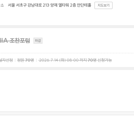
서울 서초구 강남대로 213 양재 엘타워 2층 안단테홀
장소
지도보기
IIA 조찬포럼
마감
설자선정
정원
70
명
2026.7.14
(화)
08:00
까지
70
명 신청가능