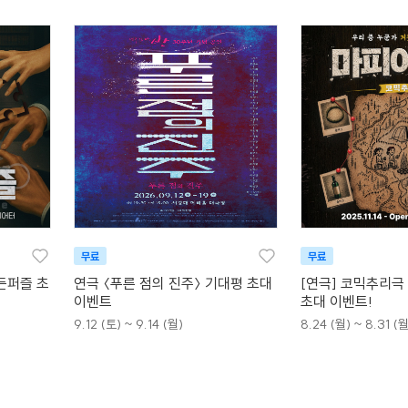
무료
무료
든퍼즐 초
연극 〈푸른 점의 진주〉 기대평 초대
[연극] 코믹추리극
이벤트
초대 이벤트!
9.12 (토) ~ 9.14 (월)
8.24 (월) ~ 8.31 (월