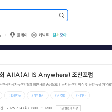
널
플레이
커넥트
컬
처
모
아
회 AIIA(AI IS Anywhere) 조찬포럼
은 한국인공지능산업협회 회원사를 중심으로 인공지능 산업 이슈 및 동향 등을 자유롭게
#인공지능
#피지컬AI
#AI강연
#세미나
기간
2026.7.14 (화) 08:00 ~ 09:00
구글 캘린더 저장