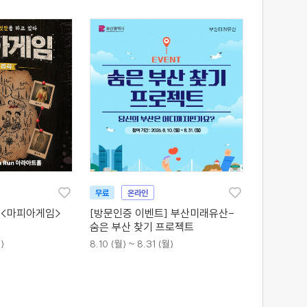
무료
온라인
 <마피아게임>
[방문인증 이벤트] 부산미래유산-
숨은 부산 찾기 프로젝트
)
8.10 (월) ~ 8.31 (월)