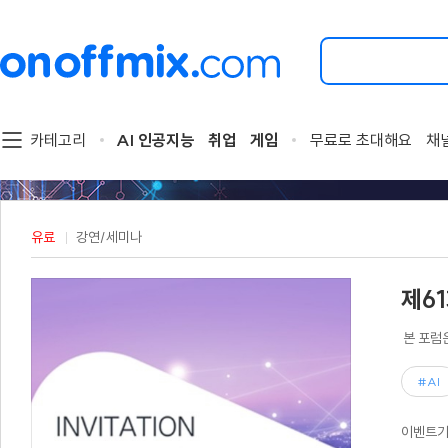
검
색
할
이
벤
트
카테고리
AI 인공지능
취업
게임
무료로 초대해요
채
를
입
력
해
주
유료
강연/세미나
세
요.
제61
본 포럼
#AI
이벤트