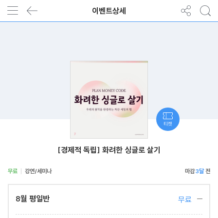
이벤트상세
티켓
[경제적 독립] 화려한 싱글로 살기
무료
강연/세미나
3달
8월 평일반
무료