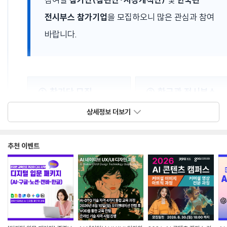
전시부스 참가기업
을 모집하오니 많은 관심과 참여
바랍니다.
① 참가단 모집
② 한국관 전시부스
모집
상세정보 더보기
참관 패키지
:
3m × 2m 기본형 부스
10개
9/8(화)~9/10(목), 2박3일
추천 이벤트
이내 구성
시장개척 패키지
:
1인 시장개척 패키지
제공 등
9/7(월)~9/10(목), 3박4일
특전 포함
전시·컨퍼런스참관,
IP서비스 기업 및 유관기관
시장동향파악, 산업시찰등
대상