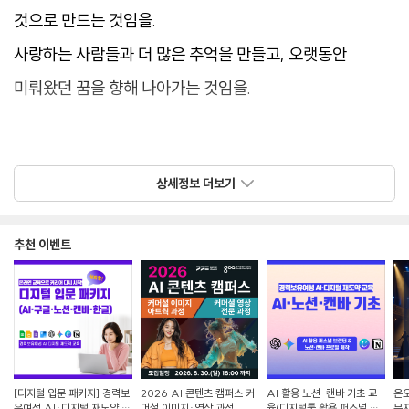
것으로 만드는 것임을.
사랑하는 사람들과 더 많은 추억을 만들고, 오랫동안
미뤄왔던 꿈을 향해 나아가는 것임을.
"퇴근 후 1시간으로 시작하는 월급독립 3주 프로젝트"는
상세정보 더보기
바로 당신을 위한 로드맵입니다.
추천 이벤트
[디지털 입문 패키지] 경력보
2026 AI 콘텐츠 캠퍼스 커
AI 활용 노션·캔바 기초 교
온오
유여성 AI·디지털 재도약 교
머셜 이미지·영상 과정
육(디지털툴 활용 퍼스널 브
뮤지