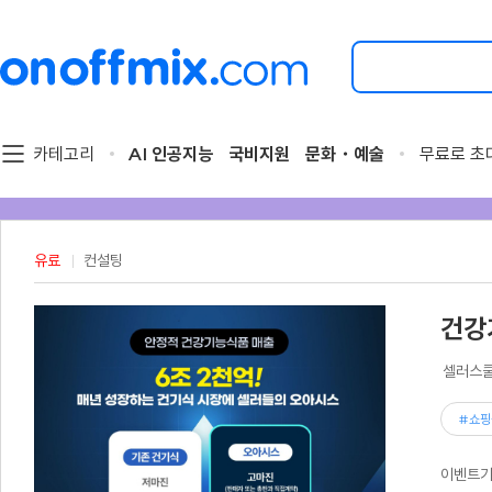
검
색
할
이
벤
트
카테고리
AI 인공지능
국비지원
문화・예술
무료로 초
를
입
력
해
주
유료
컨설팅
세
요.
건강
셀러스쿨
#쇼핑
이벤트