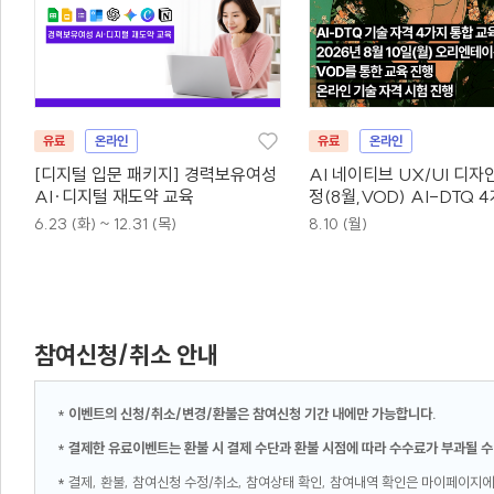
유료
온라인
유료
온라인
[디지털 입문 패키지] 경력보유여성
AI 네이티브 UX/UI 디자
AI·디지털 재도약 교육
정(8월,VOD) AI-DTQ 
동시취득
6.23 (화) ~ 12.31 (목)
8.10 (월)
참여신청/취소 안내
*
이벤트의 신청/취소/변경/환불은 참여신청 기간 내에만 가능합니다.
*
결제한 유료이벤트는 환불 시 결제 수단과 환불 시점에 따라 수수료가 부과될 수
* 결제, 환불, 참여신청 수정/취소, 참여상태 확인, 참여내역 확인은 마이페이지에