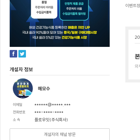
이벤트
20
본
외
개설자 정보
해모수
******@*****.***
이메일
***-****-****
전화번호
플로우잇(주식회사)
소 속
개설자의 채널 방문