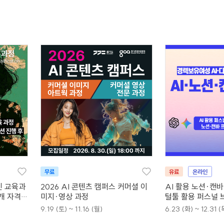
무료
유료
온라인
인 교육과
2026 AI 콘텐츠 캠퍼스 커머셜 이
AI 활용 노션·캔
4개 자격증
미지·영상 과정
털툴 활용 퍼스널 
9.19 (토) ~ 11.16 (월)
6.23 (화) ~ 12.31 (