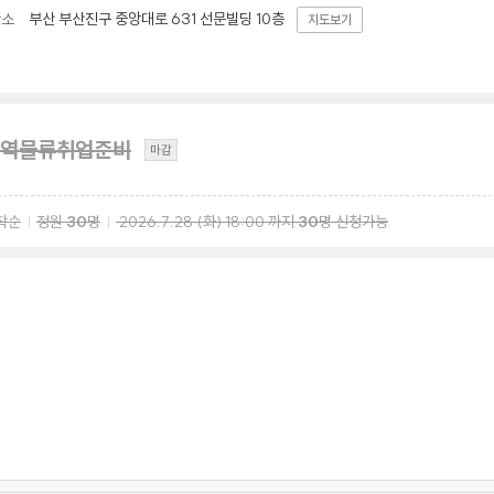
부산 부산진구 중앙대로 631 선문빌딩 10층
장소
지도보기
역물류취업준비
마감
착순
정원
30
명
2026.7.28
(화)
18:00
까지
30
명 신청가능