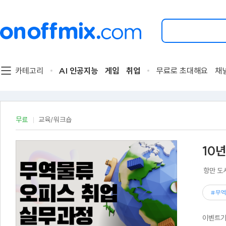
검
색
할
이
벤
트
카테고리
AI 인공지능
게임
취업
무료로 초대해요
채
를
입
력
해
주
무료
교육/워크숍
세
요.
10
항만 도
#무역
이벤트