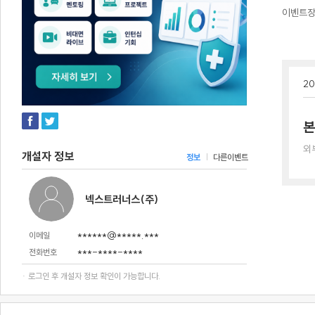
이벤트
20
본
외
개설자 정보
정보
다른이벤트
넥스트러너스(주)
******@*****.***
이메일
***-****-****
전화번호
· 로그인 후 개설자 정보 확인이 가능합니다.