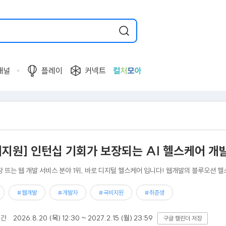
채널
플레이
커넥트
컬
처
모
아
비지원] 인턴십 기회가 보장되는 AI 헬스케어 개
장 뜨는 웹 개발 서비스 분야 1위, 바로 디지털 헬스케어 입니다! 웹개발의 블루오션 헬
#웹개발
#개발자
#국비지원
#취준생
기간
2026.8.20 (목) 12:30 ~ 2027.2.15 (월) 23:59
구글 캘린더 저장