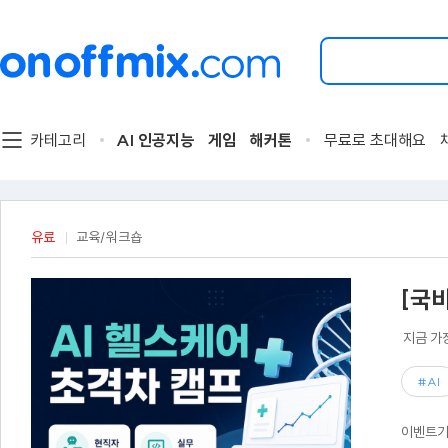
검
색
할
이
벤
트
카테고리
AI 인공지능
게임
해커톤
무료로 초대해요
를
입
력
해
주
유료
교육/워크숍
세
요.
[국
지금 가
#AI
이벤트