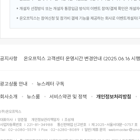
* 개설자 선정방식 또는 개설자 통장입금 방식의 이벤트 참여/결제 확인은 개설자
* 온오프믹스는 참여신청 및 참가비 결제 기능을 제공하는 회사로 이벤트개설자(
공지사항
온오프믹스 고객센터 운영시간 변경안내 (2025.06.16 시행
광고상품 안내
뉴스레터 구독
회사소개
뉴스룸
서비스약관 및 정책
개인정보처리방침
(주)온오프믹스
대표이사
양준철
개인정보관리책임자
조성재
사업자등록번호
221-81-34988
통신판매업 신고번호
제 2025-서울서대문-0757 호
Tel : 02-6080-5579
Fax : 02-6280-8089
일반/제휴 문의 :
webmaster@ono