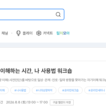
채널
플레이
커넥트
컬
처
모
아
 이해하는 시간, 나 사용법 워크숍
향 이해(사전진단)를 바탕으로 일상·관계·진로·일의 방향을 찾아가는 자기이해 워크
이해
#나사용법
#나의성향파악
#온라인워크숍
#온라인세미나
기간
2026.8.8 (토) 13:00 ~ 17:00
구글 캘린더 저장