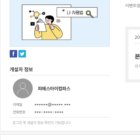
이벤트
20
본
외
개설자 정보
피에스아이컴파스
******@*****.***
이메일
***-****-****
전화번호
· 로그인 후 개설자 정보 확인이 가능합니다.