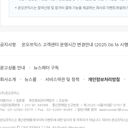
* 온오프믹스는 참여신청 및 참가비 결제 기능을 제공하는 회사로 이벤트개설자(
공지사항
온오프믹스 고객센터 운영시간 변경안내 (2025.06.16 시행
광고상품 안내
뉴스레터 구독
회사소개
뉴스룸
서비스약관 및 정책
개인정보처리방침
(주)온오프믹스
대표이사
양준철
개인정보관리책임자
조성재
사업자등록번호
221-81-34988
통신판매업 신고번호
제 2025-서울서대문-0757 호
Tel : 02-6080-5579
Fax : 02-6280-8089
일반/제휴 문의 :
webmaster@ono
온오프믹스는 통신판매중개자이며 이벤트에 대한 당사자 및 주최자가 아닙니다. 따라서 온오프믹스는
copyright © ONOFFMIX.COM, All Rights Reserved.