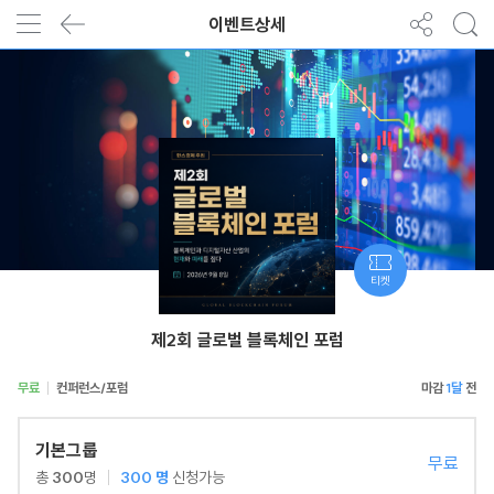
이벤트상세
티켓
제2회 글로벌 블록체인 포럼
무료
컨퍼런스/포럼
1달
기본그룹
무료
총
300
명
300
명
신청가능