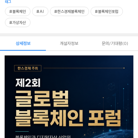
태그
#블록체인
#AI
#한스경제블록체인
#블록체인포럼
#가상자산
상세정보
개설자정보
문의/기대평
0