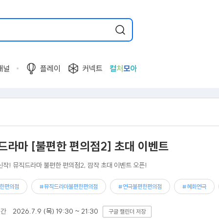
채널
플레이
커넥트
컬
처
모
아
드라마 [불편한 편의점2] 초대 이벤트
신작! 뮤직드라마 불편한 편의점2, 깜작 초대 이벤트 오픈!
한편의점
#뮤직드라마불편한편의점
#연극불편한편의점
#혜화연극
기간
2026.7.9 (목) 19:30 ~ 21:30
구글 캘린더 저장