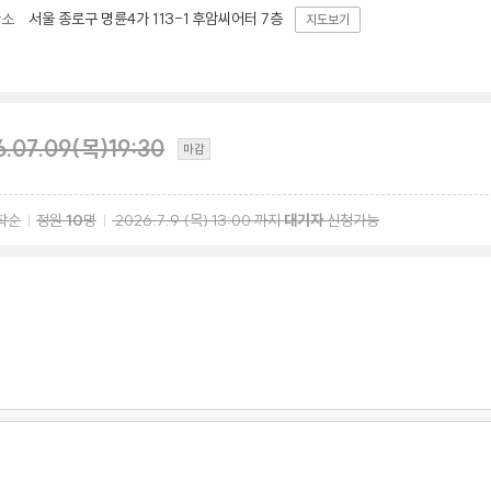
서울 종로구 명륜4가 113-1 후암씨어터 7층
장소
지도보기
6.07.09(목)19:30
마감
착순
정원
10
명
2026.7.9
(목)
13:00
까지
대기자
신청가능