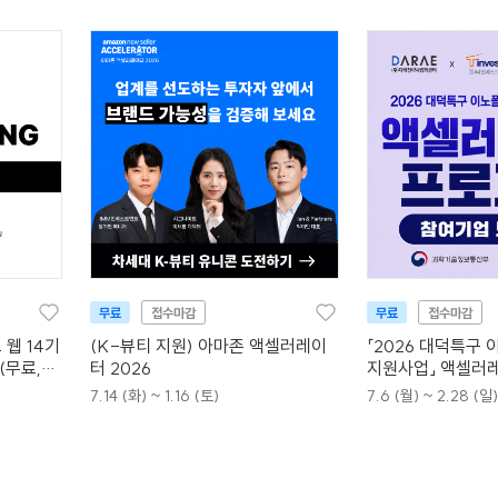
무료
접수마감
무료
접수마감
 웹 14기
(K-뷰티 지원) 아마존 액셀러레이
「2026 대덕특구
(무료,
터 2026
지원사업」 액셀러
참여기업 모집
7.14 (화) ~ 1.16 (토)
7.6 (월) ~ 2.28 (일)