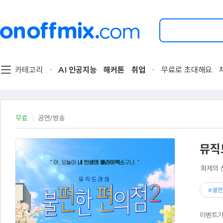
검
색
할
이
벤
트
카테고리
AI 인공지능
해커톤
취업
무료로 초대해요
를
입
력
해
주
무료
공연/방송
세
요.
뮤직
화제의 
#불편
이벤트