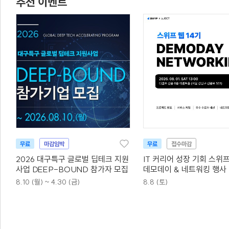
추천 이벤트
무료
마감임박
무료
접수마감
2026 대구특구 글로벌 딥테크 지원
IT 커리어 성장 기회 스위프
사업 DEEP-BOUND 참가자 모집
데모데이 & 네트워킹 행사 
8/8 토)
8.10 (월) ~ 4.30 (금)
8.8 (토)