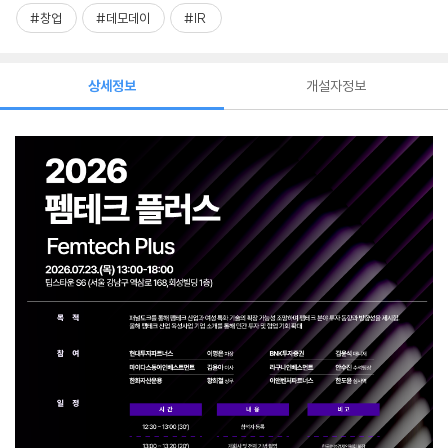
#창업
#데모데이
#IR
상세정보
개설자정보