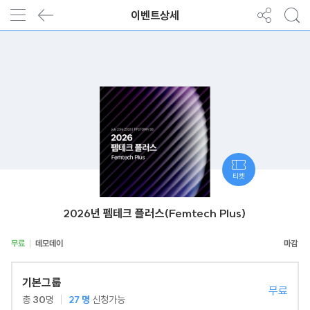
이벤트상세
티켓
2026년 펨테크 플러스(Femtech Plus)
무료
데모데이
기본그룹
무료
총
30
명
27
명
신청가능