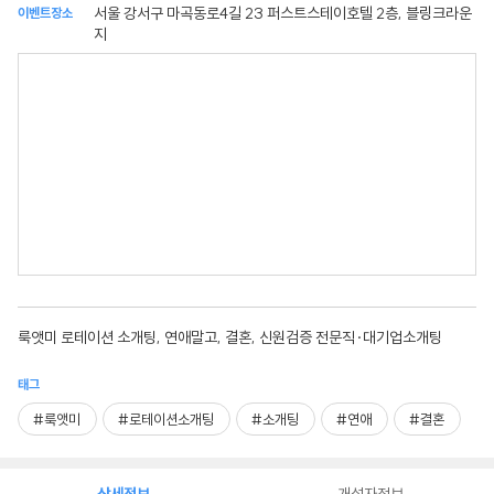
서울 강서구 마곡동로4길 23 퍼스트스테이호텔 2층, 블링크라운
이벤트장소
지
룩앳미 로테이션 소개팅, 연애말고, 결혼, 신원검증 전문직·대기업소개팅
태그
#룩앳미
#로테이션소개팅
#소개팅
#연애
#결혼