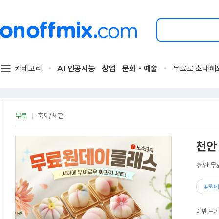
검
색
할
이
벤
트
카테고리
AI 인공지능
창업
문화・예술
무료로 초대해
를
입
력
해
주
무료
축제/체험
세
요.
천안
천안 무
#원데
이벤트