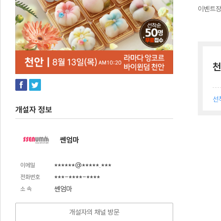
이벤트
천
선
개설자 정보
쎈엄마
******@*****.***
이메일
***-****-****
전화번호
쎈엄마
소 속
개설자의 채널 방문