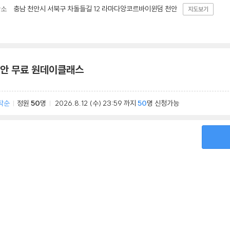
충남 천안시 서북구 차돌들길 12 라마다앙코르바이윈덤 천안
장소
지도보기
안 무료 원데이클래스
착순
정원
50
명
2026.8.12
(수)
23:59
까지
50
명 신청가능