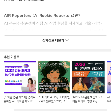
AIR Reporters (AI Rookie Reporters)란?
AI 전공생·취준생이 직접 AI 산업 현장을 취재하고, 기술·기업·
커리어를 예비 인재의 언어로 기록하는 AI Festa 26 공식 콘텐츠
크루입니다.
상세정보 더보기
현장 경험과 나만의 포트폴리오를 동시에 쌓을 수 있는 기회를
놓치지 마세요!
추천 이벤트
■ 모집 대상
· 모집인원: 10명
· AI 관련 학과 대학(원)생(재학, 휴학 무관) 및 AI 분야 취업준비생
[디지털 입문 패키지] 경력보
AI 네이티브 UX/UI 디자인
2026 AI 콘텐츠 캠퍼스 커
AI
유여성 AI·디지털 재도약 교
교육과정(8월,VOD) AI-
머셜 이미지·영상 과정
육(
■ 지원 자격
육
DTQ 4개 자격증 동시취득
랜딩
· AI·테크 트렌드에 관심이 있고, 콘텐츠(글, 이미지)로 제작할 수