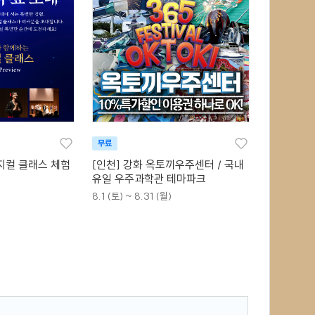
무료
지컬 클래스 체험
[인천] 강화 옥토끼우주센터 / 국내
유일 우주과학관 테마파크
8.1 (토) ~ 8.31 (월)