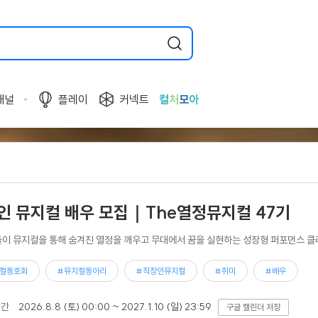
채널
플레이
커넥트
컬
처
모
아
인 뮤지컬 배우 모집｜The열정뮤지컬 47기
이 뮤지컬을 통해 숨겨진 열정을 깨우고 무대에서 꿈을 실현하는 성장형 퍼포먼스 클
컬동호회
#뮤지컬동아리
#직장인뮤지컬
#취미
#배우
기간
2026.8.8 (토) 00:00 ~ 2027.1.10 (일) 23:59
구글 캘린더 저장