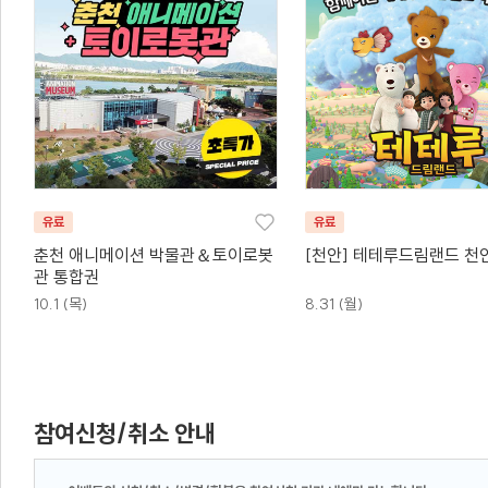
유료
유료
춘천 애니메이션 박물관＆토이로봇
[천안] 테테루드림랜드 천
관 통합권
10.1 (목)
8.31 (월)
참여신청/취소 안내