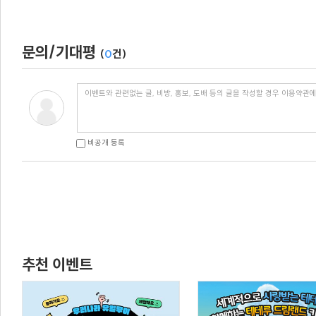
문의/기대평
(
0
건)
비공개 등록
추천 이벤트