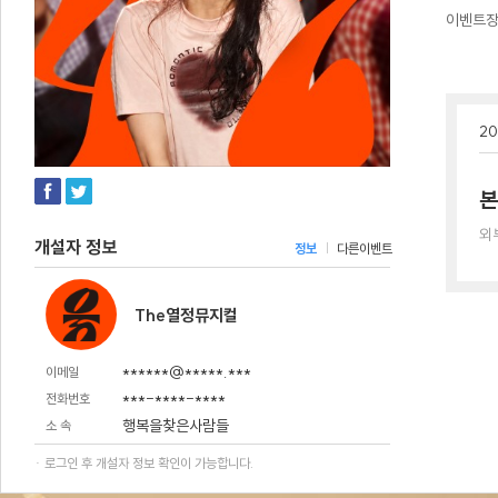
이벤트
20
본
외
개설자 정보
정보
다른이벤트
The열정뮤지컬
******@*****.***
이메일
***-****-****
전화번호
행복을찾은사람들
소 속
· 로그인 후 개설자 정보 확인이 가능합니다.