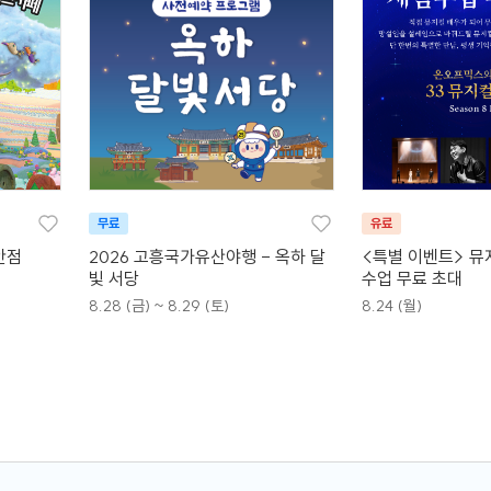
무료
유료
안점
2026 고흥국가유산야행 - 옥하 달
<특별 이벤트> 뮤
빛 서당
수업 무료 초대
8.28 (금) ~ 8.29 (토)
8.24 (월)