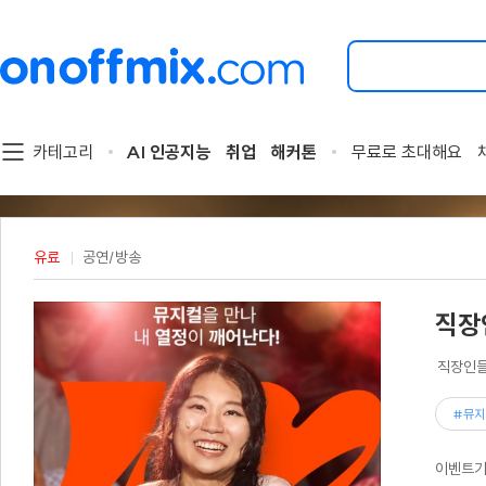
검
색
할
이
벤
트
카테고리
AI 인공지능
취업
해커톤
무료로 초대해요
를
입
력
해
주
유료
공연/방송
세
요.
직장
직장인들
#뮤지
이벤트