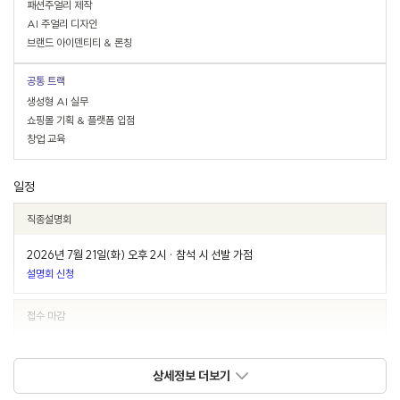
패션주얼리 제작
AI 주얼리 디자인
브랜드 아이덴티티 & 론칭
공통 트랙
생성형 AI 실무
쇼핑몰 기획 & 플랫폼 입점
창업 교육
일정
직종설명회
2026년 7월 21일(화) 오후 2시 · 참석 시 선발 가점
설명회 신청
접수 마감
2026년 7월 27일(월) 오후 5시
상세정보 더보기
서류 발표