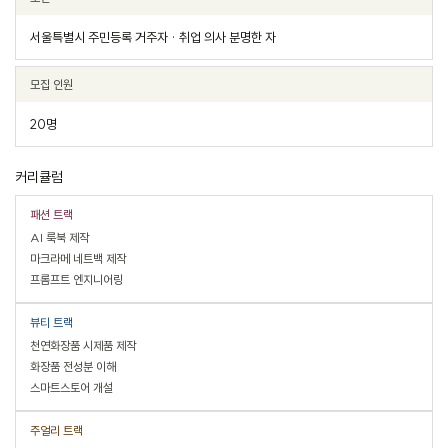
서울특별시 주민등록 거주자 · 취업 의사 분명한 자
모집 인원
20명
커리큘럼
패션 트랙
AI 룩북 제작
마크라메 네트백 제작
프롬프트 엔지니어링
뷰티 트랙
천연화장품 시제품 제작
화장품 전성분 이해
스마트스토어 개설
주얼리 트랙