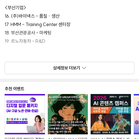
<부산기업>
16. (주)바이넥스 - 품질 · 생산
17. HMM - Training Center 센터장
18. 부산관광공사 - 마케팅
19. 르노자동차 - R&D
[참가신청]
https://forms.gle/eTZFDQakVZoB7hpZ7
상세정보 더보기
[문의사항]
추천 이벤트
CP Team
070 7012 7755
cpteam2015@naver.com