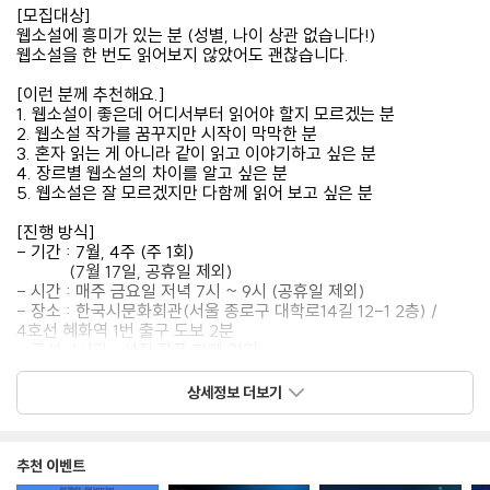
[모집대상]
웹소설에 흥미가 있는 분 (성별, 나이 상관 없습니다!)
웹소설을 한 번도 읽어보지 않았어도 괜찮습니다.
[이런 분께 추천해요.]
1. 웹소설이 좋은데 어디서부터 읽어야 할지 모르겠는 분
2. 웹소설 작가를 꿈꾸지만 시작이 막막한 분
3. 혼자 읽는 게 아니라 같이 읽고 이야기하고 싶은 분
4. 장르별 웹소설의 차이를 알고 싶은 분
5. 웹소설은 잘 모르겠지만 다함께 읽어 보고 싶은 분
[진행 방식]
- 기간 : 7월, 4주 (주 1회)
(7월 17일, 공휴일 제외)
- 시간 : 매주 금요일 저녁 7시 ~ 9시 (공휴일 제외)
- 장소 : 한국시문화회관(서울 종로구 대학로14길 12-1 2층) /
4호선 혜화역 1번 출구 도보 2분
- 구성: 1시간 : 선정 작품 함께 읽기
1시간 : 읽은 내용을 바탕으로 자기 의견 이야기하기
상세정보 더보기
[읽을 장르 (주차별)]
※ 매주 장르가 바뀌며, 작품은 아래와 같습니다.
1주차 :

추천 이벤트
여성향/ 미친 남주들과 같은 반이 되었다