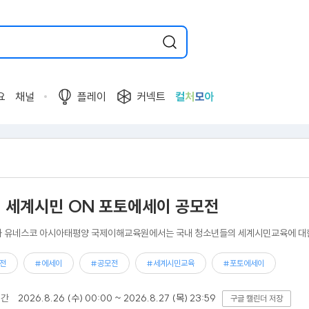
요
채널
플레이
커넥트
컬
처
모
아
, 세계시민 ON 포토에세이 공모전
 유네스코 아시아태평양 국제이해교육원에서는 국내 청소년들의 세계시민교육에 대한
전
#에세이
#공모전
#세계시민교육
#포토에세이
기간
2026.8.26 (수) 00:00 ~ 2026.8.27 (목) 23:59
구글 캘린더 저장