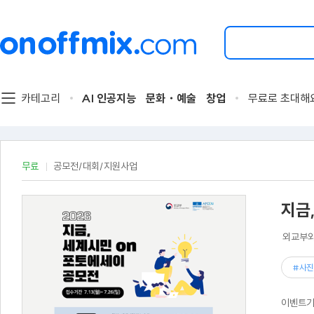
검
색
할
이
벤
트
카테고리
AI 인공지능
문화・예술
창업
무료로 초대해
를
입
력
해
주
무료
공모전/대회/지원사업
세
요.
지금
외교부와
#사진
이벤트