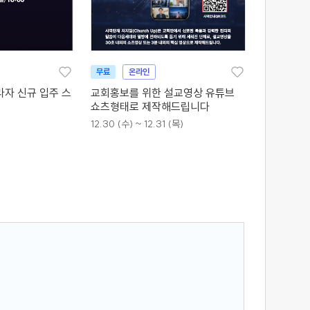
무료
온라인
라자 신규 입주 스
교회홍보를 위한 설교영상 유튜브
쇼츠형태로 제작해드립니다
12.30 (수) ~ 12.31 (목)