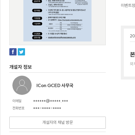
이벤트
20
본
외
개설자 정보
ICon GCED 사무국
******@*****.***
이메일
***-****-****
전화번호
개설자의 채널 방문