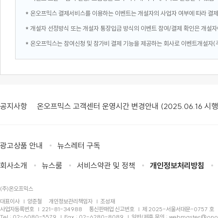
* 온오프믹스 결제서비스를 이용하는 이벤트는 개설자의 사업자 여부에 따라 결
* 개설자 선정방식 또는 개설자 통장입금 방식의 이벤트 참여/결제 확인은 개설자
* 온오프믹스는 참여신청 및 참가비 결제 기능을 제공하는 회사로 이벤트개설자(
공지사항
온오프믹스 고객센터 운영시간 변경안내 (2025.06.16 시행
광고상품 안내
뉴스레터 구독
회사소개
뉴스룸
서비스약관 및 정책
개인정보처리방침
(주)온오프믹스
대표이사
양준철
개인정보관리책임자
조성재
사업자등록번호
221-81-34988
통신판매업 신고번호
제 2025-서울서대문-0757 호
Tel : 02-6080-5579
Fax : 02-6280-8089
일반/제휴 문의 :
webmaster@ono