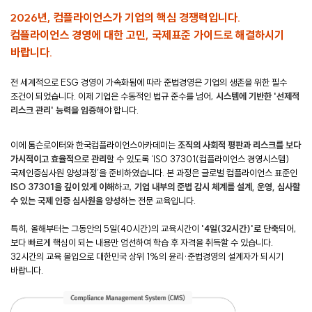
2026년, 컴플라이언스가 기업의 핵심 경쟁력입니다.
컴플라이언스 경영에 대한 고민, 국제표준 가이드로 해결하시기
바랍니다.
전 세계적으로 ESG 경영이 가속화됨에 따라 준법경영은 기업의 생존을 위한 필수
조건이 되었습니다. 이제 기업은 수동적인 법규 준수를 넘어,
시스템에 기반한 '선제적
리스크 관리' 능력을 입증
해야 합니다.
이에 톰슨로이터와 한국컴플라이언스아카데미는
조직의 사회적 평판과 리스크를 보다
가시적이고 효율적으로 관리
할 수 있도록 ‘ISO 37301(컴플라이언스 경영시스템)
국제인증심사원 양성과정’을 준비하였습니다. 본 과정은 글로벌 컴플라이언스 표준인
ISO 37301을 깊이 있게 이해
하고,
기업 내부의 준법 감시 체계를 설계, 운영, 심사할
수 있는 국제 인증 심사원을 양성
하는 전문 교육입니다.
특히, 올해부터는 그동안의 5일(40시간)의 교육시간이
'4일(32시간)'로 단축
되어,
보다 빠르게 핵심이 되는 내용만 엄선하여 학습 후 자격을 취득할 수 있습니다.
32시간의 교육 몰입으로 대한민국 상위 1%의 윤리·준법경영의 설계자가 되시기
바랍니다.