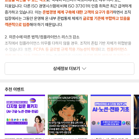
지표입니다. 다른 ISO 경영시스템에 비해 ISO 37301의 인증 취득은 최근 급격하게
증가하고 있습니다. 이는
준법경영 체계 구축에 대한 고객의 요구가 증가
하면서 조직
입장에서는 그동안 운영해 온 내부 준법통제 체제가
글로벌 기준에 부합하고 있음을
객관적으로 입증
해야 하기 때문입니다.
2. 미준수에 따른 법적/컴플라이언스 리스크 감소
조직에서 컴플라이언스 의무를 다하지 않을 경우, 조직의 존립 기반 자체가 위협받을
수 있습니다. 또한,
FCPA 등 글로벌 규제 적용 가능성이 확대
되고,
컴플라이언스
관련 법규는 더욱 강화
되고 있는 추세이므로 이러한
글로벌 환경 변화에 효과적으로
대응하기 위해서는 컴플라이언스 경영 시스템 구축이 필수적
입니다.
상세정보 더보기
3. ESG 경영 성과에 기여
기업의 사회적/윤리적 책임과 투명한 경영 활동 등을 의미하는 비재무적인 가치가
기업 평가에 차지하는 비중이 날이 갈수록 높아지고 있습니다. ISO 37301 인증은
추천 이벤트
조직의 윤리·준법경영에 대한 노력을 가시적으로 보여줄 수 있어 ESG 경영의
객관적인 지표로 활용 가능
합니다.
4. 이사의 감시의무 이행의 근거
준법감시 제도 구축을 위해 노력을 다하지 않은 대표이사나 이사회 멤버 이사는 회사가
물게 될 과징금 상당의 손해를 배상할 책임이 있다고 대법원 판례는 이미 경고하고
있습니다. 이제 이사나 이사회의 ‘몰랐다’는 항변은 더 이상의 면책사유가 될 수
없습니다.
ISO 37301은
이사의 감시의무 위반에 대한 가장 강력한 법적 방어망
이 될