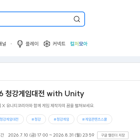
채널
플레이
커넥트
컬
처
모
아
6 청강게임대전 with Unity
 X 유니티코리아와 함께 게임 제작자의 꿈을 펼쳐보세요.
청강게임대전
#청강
#청강게임
#게임콘텐츠스쿨
기간
2026.7.10 (금) 17:00 ~ 2026.8.31 (월) 23:59
구글 캘린더 저장