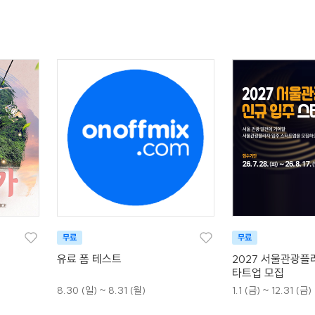
무료
무료
유료 폼 테스트
2027 서울관광플
타트업 모집
8.30 (일) ~ 8.31 (월)
1.1 (금) ~ 12.31 (금)