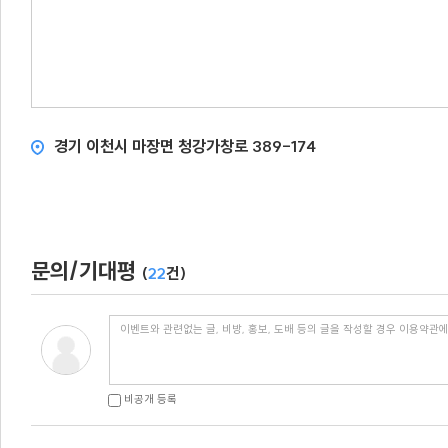
경기 이천시 마장면 청강가창로 389-174
문의/기대평
(
22
건)
비공개 등록