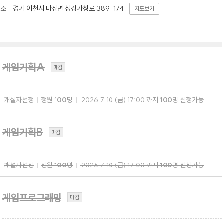
경기 이천시 마장면 청강가창로 389-174
장소
지도보기
게임기획A
마감
개설자선정
정원
100
명
2026.7.10
(금)
17:00
까지
100
명 신청가능
게임기획B
마감
개설자선정
정원
100
명
2026.7.10
(금)
17:00
까지
100
명 신청가능
게임프로그래밍
마감