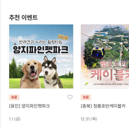
추천 이벤트
유료
유료
[용인] 양지파인펫파크
[충북] 청풍호반케이블카
1.1 (금)
12.31 (목)