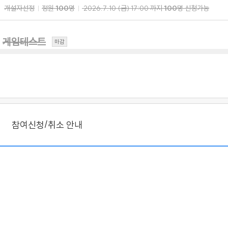
개설자선정
정원
100
명
2026.7.10
(금)
17:00
까지
100
명 신청가능
게임테스트
마감
개설자선정
정원
100
명
2026.7.10
(금)
17:00
까지
100
명 신청가능
/
참여신청
취소 안내