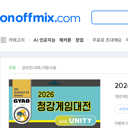
검
색
할
이
벤
트
카테고리
AI 인공지능
해커톤
창업
무료로 초대해요
를
입
력
해
주
무료
공모전/대회/지원사업
세
요.
202
청강게임
#전국
이벤트