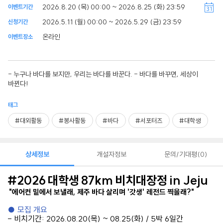
2026.8.20 (목) 00:00 ~ 2026.8.25 (화) 23:59
이벤트기간
2026.5.11 (월) 00:00 ~ 2026.5.29 (금) 23:59
신청기간
온라인
이벤트장소
- 누구나 바다를 보지만, 우리는 바다를 바꾼다. - 바다를 바꾸면, 세상이
바뀐다!
태그
#대외활동
#봉사활동
#바다
#서포터즈
#대학생
상세정보
개설자정보
문의/기대평
0
#2026
대학생
87km
비치대장정
in Jeju
"
에어컨 밑에서 보낼래
,
제주 바다 살리며
'
갓생
'
레전드 찍을래
?"
●
모집 개요
-
비치기간
: 2026.08.20(
목
) ~ 08.25(
화
) / 5
박
6
일간