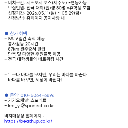
-
비치구간
:
서귀포시 코스
(
제주도
) *
변동가능
-
모집인원
:
전국 대학
(
원
)
생
80
명
*
휴학생 포함
-
신청기간
: 2026.05.11(
월
) ~ 05.29(
금
)
-
신청방법
:
홈페이지 공지사항 내
●
참가 혜택
- 5
박
6
일간 숙식 제공
-
봉사활동
20
시간
- 87km
완주증서 발급
-
단복 및 다양한 후원물품 제공
-
전국 대학생들의 네트워킹 시간
-
누구나 바다를 보지만
,
우리는 바다를 바꾼다
.
-
바다를 바꾸면
,
세상이 바뀐다
!
●
문의
: 010-5064-6896
-
카카오채널
:
스포넥트
- lee_yj@sponect.co.kr
비치대장정 홈페이지
:
https://beachup.co.kr/