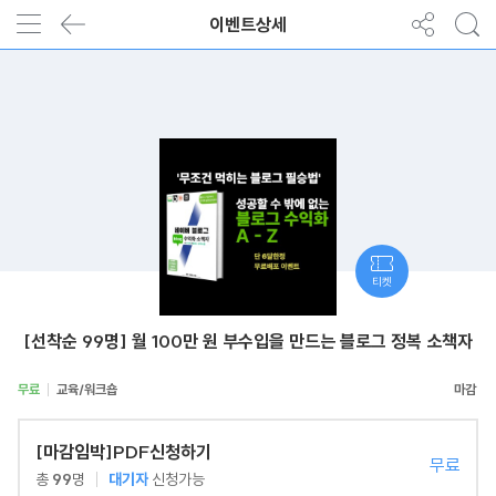
이벤트상세
티켓
[선착순 99명] 월 100만 원 부수입을 만드는 블로그 정복 소책자
무료
교육/워크숍
[마감임박]PDF신청하기
무료
총
99
명
대기자
신청가능